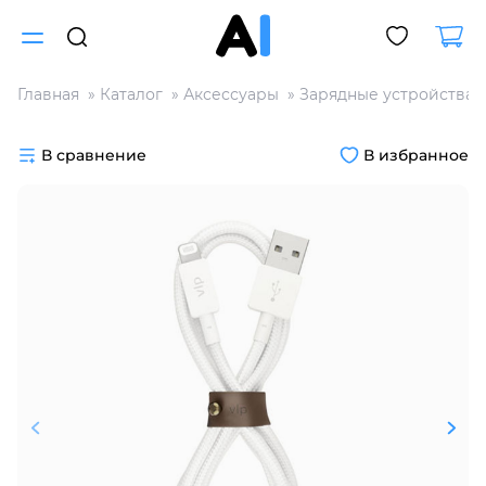
Главная
Каталог
Аксессуары
Зарядные устройства
Для клиентов всех банков
В сравнение
В избранное
Разбейте
оплату
на части
без переплат
График платежей
Сегодня
25
%