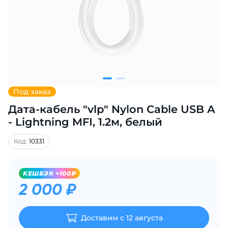
Добавляйте товары
в корзину
Оплачивайте сегодня только
25
% картой любого банка
Под заказ
Дата-кабель "vlp" Nylon Cable USB A
Получайте товар
выбранный способом
- Lightning MFI, 1.2м, белый
Код:
10331
Оставшиеся
75
% будут
списываться
с вашей карты
KЕШБЭК +100₽
по
25
%
каждые 2 недели
2 000 ₽
Доставим с 12 августа
Подробнее