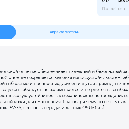
0 ₽
358 
Оставшиеся
75
% будут
списываться
с вашей карты
по
25
%
каждые 2 недели
Подробнее о 
Характеристики
Подробнее
об оплате Плайтом
25
йлоновой оплётке обеспечивает надежный и безопасный за
раз в 2
ной оплетке сохраняется высокая износоустойчивость – каб
Остались вопросы?
недели
кой гибкостью и прочностью, усилен изнутри арамидным во
 службы кабеля, он не заламывается и не рвется на сгибах
8 800 302-02-51
еют высокую устойчивость к механическим повреждениям. 
ьной кожи для сматывания, благодаря чему он не спутывае
plait.ru
 тока 5V/3A, скорость передачи данных 480 Мбит/с.