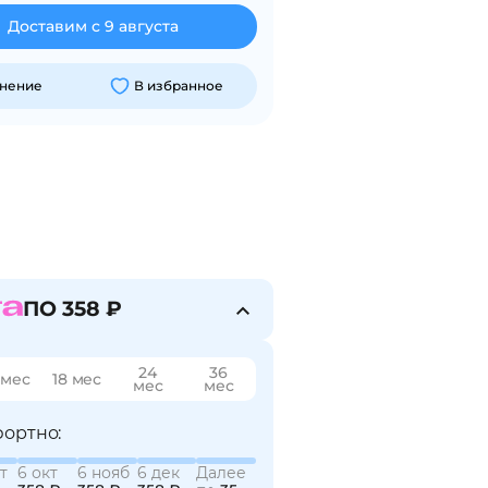
Доставим с 9 августа
внение
В избранное
ПО 358 ₽
24
36
 мес
18 мес
мес
мес
ортно:
т
6 окт
6 нояб
6 дек
Далее