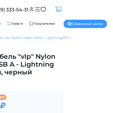
99) 333-54-31
Сервисный центр
и
Trade in
Покупателям
 "vlp" Nylon Cable USB A - Lightning MFI, 1.2м, черный
Закрыть
бель "vlp" Nylon
SB A - Lightning
2м, черный
00₽
 ₽