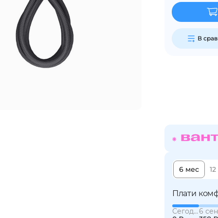
Сегодня
25
%
В сра
Добавляйте товары
в корзину
Оплачивайте сегодня только
25
% картой любого банка
6 мес
12
Получайте товар
выбранный способом
Плати комф
Сегодня
6 сен