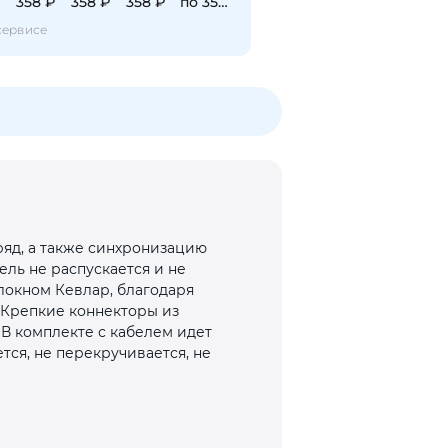
₽
358 ₽
358 ₽
358 ₽
по 358 ₽
сервисе
ряд, а также синхронизацию
ель не распускается и не
локном Кевлар, благодаря
. Крепкие коннекторы из
В комплекте с кабелем идет
тся, не перекручивается, не