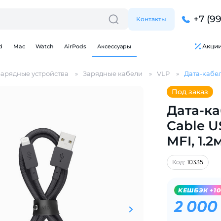
+7 (9
Контакты
Акци
d
Mac
Watch
AirPods
Аксессуары
Зарядные устройства
Зарядные кабели
VLP
Дата-кабель
Под заказ
Дата-ка
Cable U
Для клиентов всех банков
MFI, 1.
Разбейте
оплату
Код:
10335
на части
без переплат
KЕШБЭК +1
2 000
График платежей