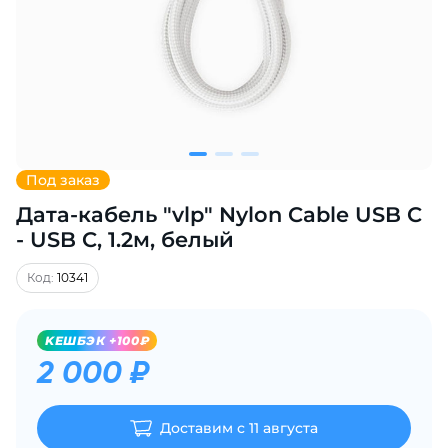
Добавляйте товары
в корзину
Оплачивайте сегодня только
25
% картой любого банка
Под заказ
Дата-кабель "vlp" Nylon Cable USB C
Получайте товар
выбранный способом
- USB C, 1.2м, белый
Код:
10341
Оставшиеся
75
% будут
списываться
с вашей карты
KЕШБЭК +100₽
по
25
%
каждые 2 недели
2 000 ₽
Доставим с 11 августа
Подробнее