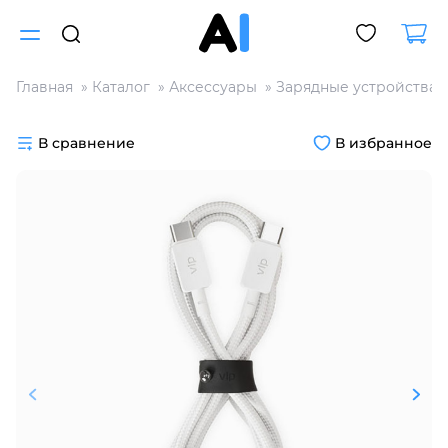
Главная
Каталог
Аксессуары
Зарядные устройства
Для клиентов всех банков
В сравнение
В избранное
Разбейте
оплату
на части
без переплат
График платежей
Сегодня
25
%