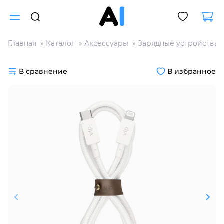
Главная
Каталог
Аксессуары
Зарядные устройства
Для клиентов всех банков
В сравнение
В избранное
Разбейте
оплату
на части
без переплат
График платежей
Сегодня
25
%