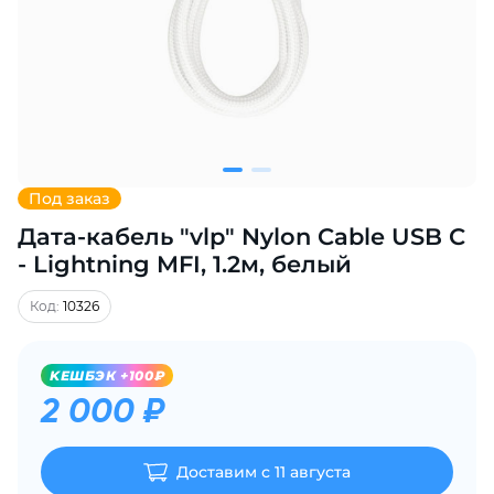
Добавляйте товары
в корзину
Оплачивайте сегодня только
25
% картой любого банка
Под заказ
Дата-кабель "vlp" Nylon Cable USB С
Получайте товар
выбранный способом
- Lightning MFI, 1.2м, белый
Код:
10326
Оставшиеся
75
% будут
списываться
с вашей карты
KЕШБЭК +100₽
по
25
%
каждые 2 недели
2 000 ₽
Доставим с 11 августа
Подробнее