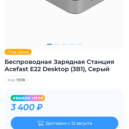
Добавляйте товары
в корзину
Оплачивайте сегодня только
25
% картой любого банка
Под заказ
Беспроводная Зарядная Станция
Получайте товар
выбранный способом
Acefast E22 Desktop (3В1), Серый
Код:
15518
Оставшиеся
75
% будут
списываться
с вашей карты
KЕШБЭК +170₽
по
25
%
каждые 2 недели
3 400 ₽
Доставим с 12 августа
Подробнее