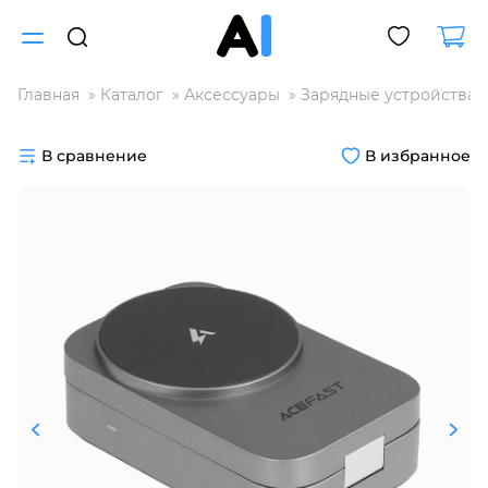
Главная
Каталог
Аксессуары
Зарядные устройства
Для клиентов всех банков
В сравнение
В избранное
Разбейте
оплату
на части
без переплат
График платежей
Сегодня
25
%