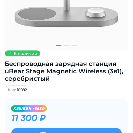
Добавляйте товары
в корзину
Оплачивайте сегодня только
25
% картой любого банка
В наличии
Беспроводная зарядная станция
Получайте товар
выбранный способом
uBear Stage Magnetic Wireless (3в1),
серебристый
Оставшиеся
75
% будут
Код:
10092
списываться
с вашей карты
по
25
%
каждые 2 недели
KЕШБЭК +565₽
11 300 ₽
Подробнее