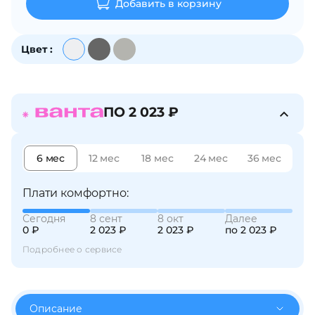
Добавить в корзину
об оплате Плайтом
Цвет :
Остались вопросы?
25
8 800 302-02-51
ПО 2 023 ₽
plait.ru
раз в 2
недели
6 мес
12 мес
18 мес
24 мес
36 мес
Плати комфортно:
Сегодня
8 сент
8 окт
Далее
0 ₽
2 023 ₽
2 023 ₽
по 2 023 ₽
Подробнее о сервисе
Описание