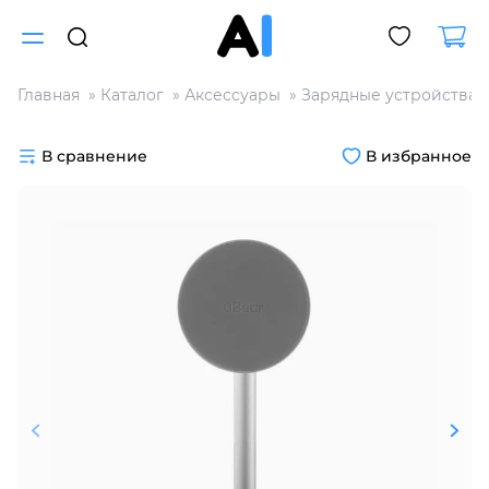
Главная
Каталог
Аксессуары
Зарядные устройства
Для клиентов всех банков
В сравнение
В избранное
Разбейте
оплату
на части
без переплат
График платежей
Сегодня
25
%