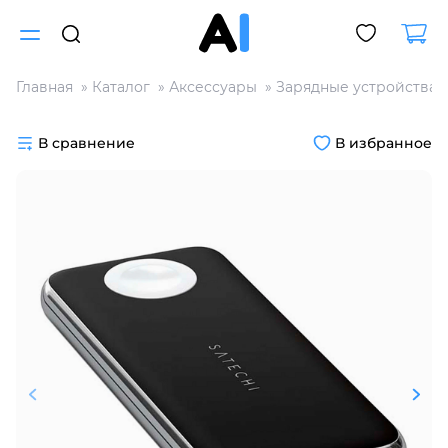
Главная
Каталог
Аксессуары
Зарядные устройства
Для клиентов всех банков
В сравнение
В избранное
Разбейте
оплату
на части
без переплат
График платежей
Сегодня
25
%