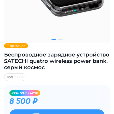
Добавляйте товары
в корзину
Оплачивайте сегодня только
25
% картой любого банка
Под заказ
Беспроводное зарядное устройство
Получайте товар
выбранный способом
SATECHI quatro wireless power bank,
серый космос
Оставшиеся
75
% будут
Код:
10085
списываться
с вашей карты
по
25
%
каждые 2 недели
KЕШБЭК +425₽
8 500 ₽
Подробнее