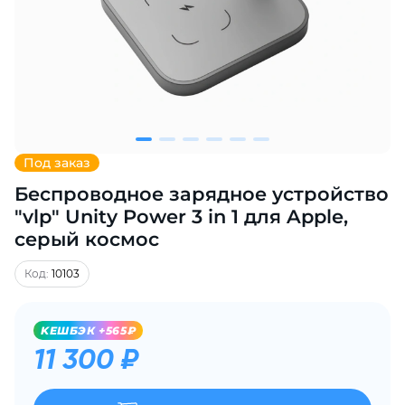
Добавляйте товары
в корзину
Оплачивайте сегодня только
25
% картой любого банка
Под заказ
Беспроводное зарядное устройство
Получайте товар
выбранный способом
"vlp" Unity Power 3 in 1 для Apple,
серый космос
Оставшиеся
75
% будут
Код:
10103
списываться
с вашей карты
по
25
%
каждые 2 недели
KЕШБЭК +565₽
11 300 ₽
Подробнее