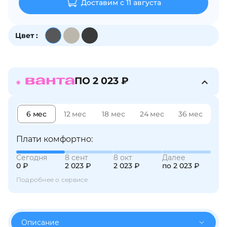
Доставим с 11 августа
об оплате Плайтом
Цвет :
Остались вопросы?
25
8 800 302-02-51
ПО 2 023 ₽
plait.ru
раз в 2
недели
6 мес
12 мес
18 мес
24 мес
36 мес
Плати комфортно:
Сегодня
8 сент
8 окт
Далее
0 ₽
2 023 ₽
2 023 ₽
по 2 023 ₽
Подробнее о сервисе
Описание