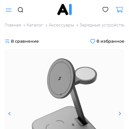
Главная
Каталог
Аксессуары
Зарядные устройства
Для клиентов всех банков
В сравнение
В избранное
Разбейте
оплату
на части
без переплат
График платежей
Сегодня
25
%