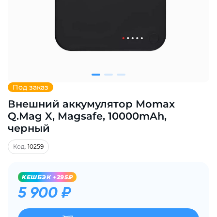
Добавляйте товары
в корзину
Оплачивайте сегодня только
25
% картой любого банка
Под заказ
Внешний аккумулятор Momax
Получайте товар
выбранный способом
Q.Mag X, Magsafe, 10000mAh,
черный
Оставшиеся
75
% будут
Код:
10259
списываться
с вашей карты
по
25
%
каждые 2 недели
KЕШБЭК +295₽
5 900 ₽
Подробнее