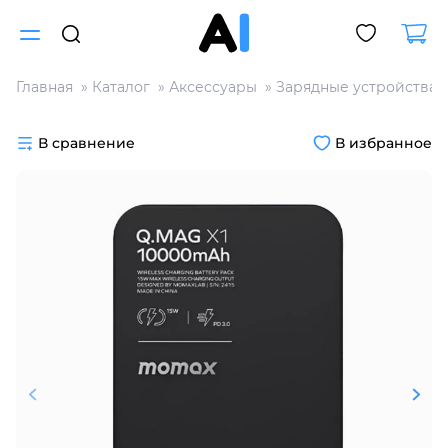
Главная
Каталог
Аксессуары
Зарядные устройства
Для клиентов всех банков
В сравнение
В избранное
Разбейте
оплату
на части
без переплат
График платежей
Сегодня
25
%