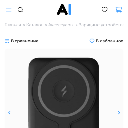
Главная
Каталог
Аксессуары
Зарядные устройства
Для клиентов всех банков
В сравнение
В избранное
Разбейте
оплату
на части
без переплат
График платежей
Сегодня
25
%