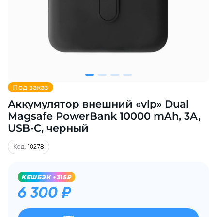
Добавляйте товары
в корзину
Оплачивайте сегодня только
25
% картой любого банка
Под заказ
Аккумулятор внешний «vlp» Dual
Получайте товар
выбранный способом
Magsafe PowerBank 10000 mAh, 3A,
USB-C, черный
Оставшиеся
75
% будут
Код:
10278
списываться
с вашей карты
по
25
%
каждые 2 недели
KЕШБЭК +315₽
6 300 ₽
Подробнее