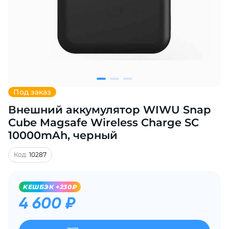
Добавляйте товары
в корзину
Оплачивайте сегодня только
25
% картой любого банка
Под заказ
Внешний аккумулятор WIWU Snap
Получайте товар
выбранный способом
Cube Magsafe Wireless Charge SC
10000mAh, черный
Оставшиеся
75
% будут
Код:
10287
списываться
с вашей карты
по
25
%
каждые 2 недели
KЕШБЭК +230₽
4 600 ₽
Подробнее