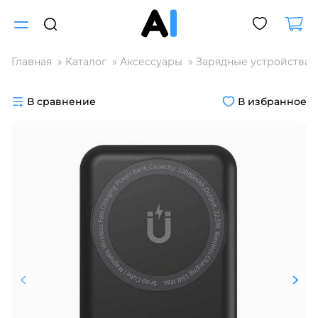
Главная
Каталог
Аксессуары
Зарядные устройства
Для клиентов всех банков
В сравнение
В избранное
Разбейте
оплату
на части
без переплат
График платежей
Сегодня
25
%