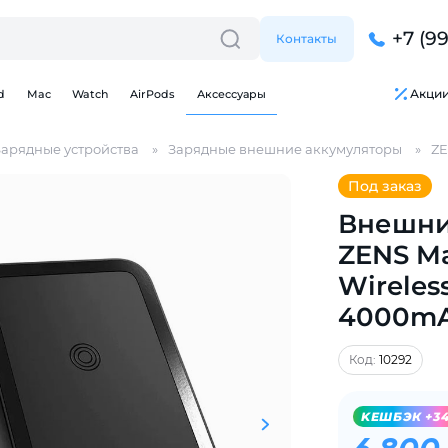
+7 (9
Контакты
Акци
d
Mac
Watch
AirPods
Аксессуары
Зарядные устройства
Зарядные внешние аккумуляторы
Z
Под заказ
Внешни
ZENS Ma
Для клиентов всех банков
Wireles
4000mA
Разбейте
оплату
на части
без переплат
Код:
10292
KЕШБЭК +3
График платежей