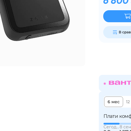
6 800
Сегодня
25
%
В сра
Добавляйте товары
в корзину
Оплачивайте сегодня только
25
% картой любого банка
6 мес
12
Получайте товар
выбранный способом
Плати комф
Сегодня
8 сен