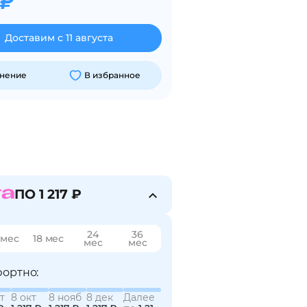
 ₽
Доставим с 11 августа
внение
В избранное
ПО 1 217 ₽
24
36
 мес
18 мес
мес
мес
ортно:
т
8 окт
8 нояб
8 дек
Далее