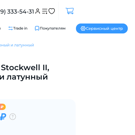
99) 333-54-31
Сервисный центр
и
Trade in
Покупателям
черный и латунный
Закрыть
Stockwell II,
и латунный
9₽
 ₽