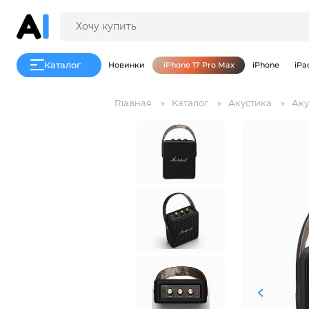
Каталог
Новинки
iPhone 17 Pro Max
iPhone
iPa
Главная
Каталог
Акустика
Аку