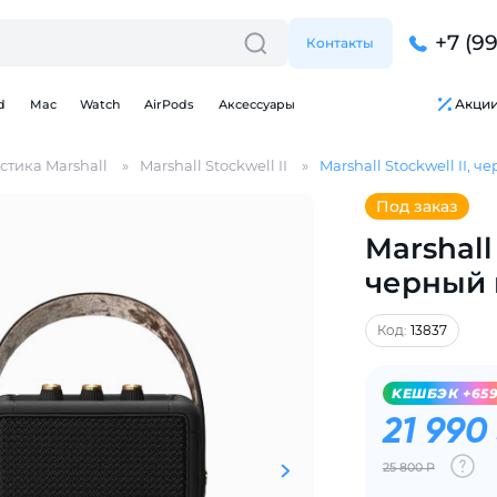
+7 (9
Контакты
Акци
d
Mac
Watch
AirPods
Аксессуары
стика Marshall
Marshall Stockwell II
Marshall Stockwell II, 
Под заказ
Marshall 
черный 
Для клиентов всех банков
Код:
13837
Разбейте
оплату
KЕШБЭК +65
на части
без переплат
21 990
25 800 Р
График платежей