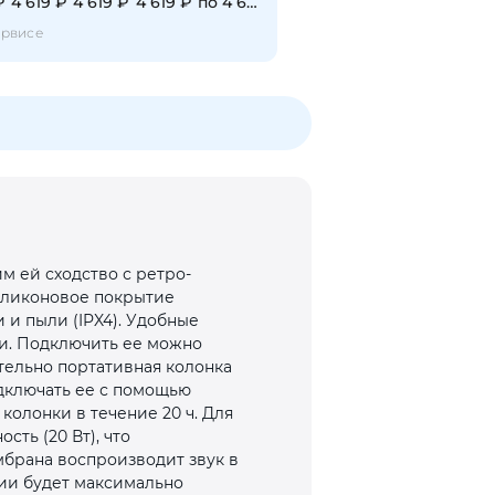
₽
4 619 ₽
4 619 ₽
4 619 ₽
по 4 619 ₽
ервисе
м ей сходство с ретро-
Силиконовое покрытие
 и пыли (IPX4). Удобные
и. Подключить ее можно
тельно портативная колонка
подключать ее с помощью
олонки в течение 20 ч. Для
ть (20 Вт), что
мбрана воспроизводит звук в
ции будет максимально