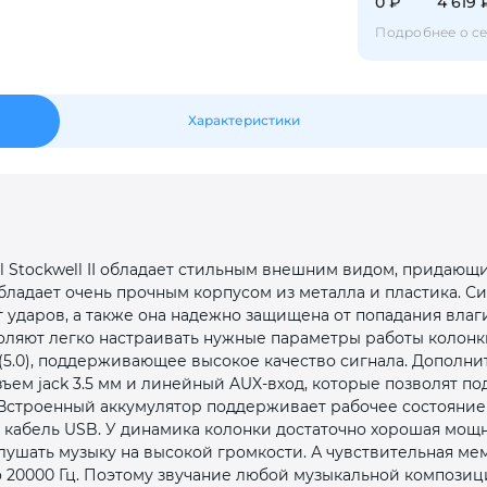
0 ₽
4 619 
Оставшиеся
75
% будут
списываться
с вашей карты
по
25
%
каждые 2 недели
Подробнее о с
Характеристики
Подробнее
об оплате Плайтом
25
l Stockwell II обладает стильным внешним видом, придающи
раз в 2
бладает очень прочным корпусом из металла и пластика. 
Остались вопросы?
недели
 ударов, а также она надежно защищена от попадания влаги
ляют легко настраивать нужные параметры работы колонк
8 800 302-02-51
(5.0), поддерживающее высокое качество сигнала. Дополни
разъем jack 3.5 мм и линейный AUX-вход, которые позволят 
plait.ru
Встроенный аккумулятор поддерживает рабочее состояние к
 кабель USB. У динамика колонки достаточно хорошая мощнос
лушать музыку на высокой громкости. А чувствительная ме
до 20000 Гц. Поэтому звучание любой музыкальной компози