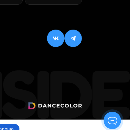
орошо
ИП Малхасян Д. А.