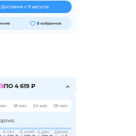
Доставим с 9 августа
нение
В избранное
ПО 4 619 ₽
мес
18 мес
24 мес
36 мес
ортно:
6 окт
6 нояб
6 дек
Далее