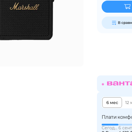
Сегодня
В срав
25
%
Добавляйте товары
в корзину
Оплачивайте сегодня только
25
% картой любого банка
6 мес
12 
Получайте товар
выбранный способом
Плати комф
Сегодня
6 сент