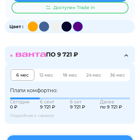
об оплате Плайтом
Доступен Trade in
Цвет :
Остались вопросы?
25
8 800 302-02-51
ПО 9 721 ₽
plait.ru
раз в 2
недели
6 мес
12 мес
18 мес
24 мес
36 мес
Плати комфортно:
Сегодня
6 сент
6 окт
Далее
0 ₽
9 721 ₽
9 721 ₽
по 9 721 ₽
Подробнее о сервисе