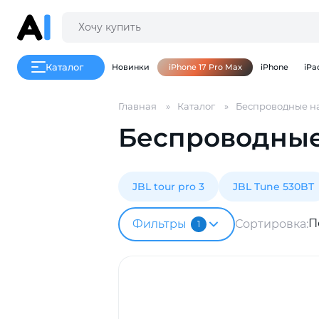
Каталог
Новинки
iPhone 17 Pro Max
iPhone
iPa
Главная
Каталог
Беспроводные н
Беспроводные
JBL tour pro 3
JBL Tune 530BT
П
Фильтры
Сортировка:
1