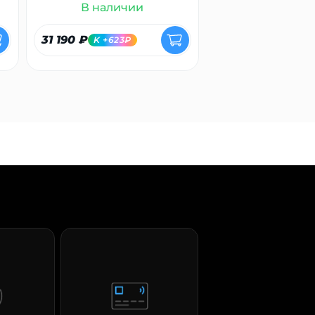
В наличии
В налич
31 190 ₽
7 400 ₽
K +623₽
K +148₽