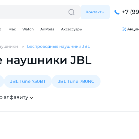
+7 (9
Контакты
Акци
d
Mac
Watch
AirPods
Аксессуары
аушники
Беспроводные наушники JBL
 наушники JBL
JBL Tune 730BT
JBL Tune 780NC
о алфавиту
Для клиентов всех банков
Разбейте
оплату
на части
без переплат