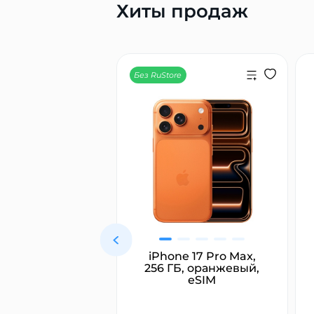
Хиты продаж
Без RuStore
ямитель для
iPhone 17 Pro Max,
с Dyson HT01
256 ГБ, оранжевый,
rait, розовый/
eSIM
овое золото