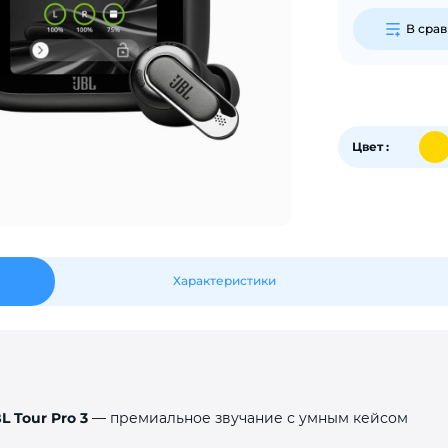
В сра
График платежей
Сегодня
25
%
Цвет :
Добавляйте товары
в корзину
Характеристики
Оплачивайте сегодня только
25
% картой любого банка
Получайте товар
выбранный способом
 Tour Pro 3
— премиальное звучание с умным кейсом