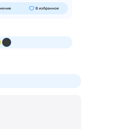
внение
В избранное