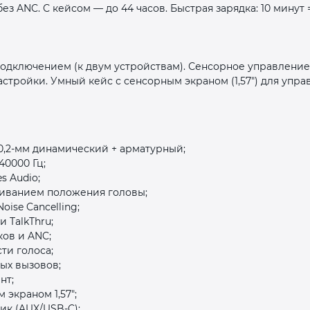
 без ANC. С кейсом — до 44 часов. Быстрая зарядка: 10 минут
‑подключением (к двум устройствам). Сенсорное управлени
астройки. Умный кейс с сенсорным экраном (1,57″) для упр
раз в 2 недели
0,2‑мм динамический + арматурный;
40000 Гц;
s Audio;
еживанием положения головы;
oise Cancelling;
 TalkThru;
ов и ANC;
ти голоса;
ых вызовов;
нт;
 экраном 1,57″;
ик (AUX/USB‑C);