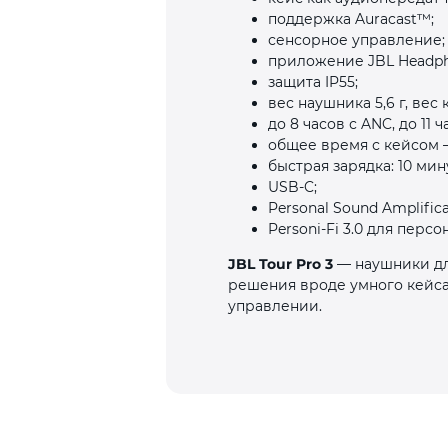
поддержка Auracast™;
сенсорное управление;
приложение JBL Headph
защита IP55;
вес наушника 5,6 г, вес к
до 8 часов с ANC, до 11 
общее время с кейсом —
быстрая зарядка: 10 мину
USB‑C;
Personal Sound Amplificat
Personi‑Fi 3.0 для перс
JBL Tour Pro 3
— наушники дл
решения вроде умного кейса
управлении.