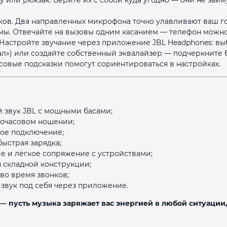
 или рюкзак. Берите их с собой куда угодно — они не займ
нков. Два направленных микрофона точно улавливают ваш г
ы. Отвечайте на вызовы одним касанием — телефон можно 
 Настройте звучание через приложение JBL Headphones: вы
окал») или создайте собственный эквалайзер — подчеркните
совые подсказки помогут сориентироваться в настройках.
раз в 2 недели
звук JBL с мощными басами;
гочасовом ношении;
ое подключение;
быстрая зарядка;
е и лёгкое сопряжение с устройствами;
 складной конструкции;
 во время звонков;
звук под себя через приложение.
 — пусть музыка заряжает вас энергией в любой ситуации,