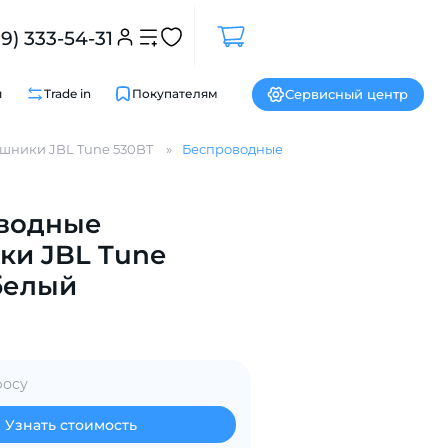
99) 333-54-31
Сервисный центр
и
Trade in
Покупателям
шники JBL Tune 530BT
Беспроводные наушники JBL Tune 530
водные
Закрыть
ки JBL Tune
белый
росу
Узнать стоимость