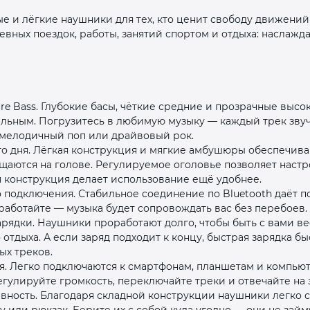
Оставшиеся
75
% будут
списываться
е и лёгкие наушники для тех, кто ценит свободу движений
ных поездок, работы, занятий спортом и отдыха: наслажда
с вашей карты
по
25
%
каждые 2 недели
e Bass. Глубокие басы, чёткие средние и прозрачные высо
Подробнее
об оплате Плайтом
льным. Погрузитесь в любимую музыку — каждый трек звуч
, мелодичный поп или драйвовый рок.
го дня. Лёгкая конструкция и мягкие амбушюры обеспечив
щаются на голове. Регулируемое оголовье позволяет наст
я конструкция делает использование ещё удобнее.
25
 подключения. Стабильное соединение по Bluetooth даёт п
раз в 2
 работайте — музыка будет сопровождать вас без перебоев.
Остались вопросы?
недели
арядки. Наушники проработают долго, чтобы быть с вами ве
8 800 302-02-51
отдыха. А если заряд подходит к концу, быстрая зарядка бы
х треков.
plait.ru
я. Легко подключаются к смартфонам, планшетам и компью
гулируйте громкость, переключайте треки и отвечайте на з
ивность. Благодаря складной конструкции наушники легко