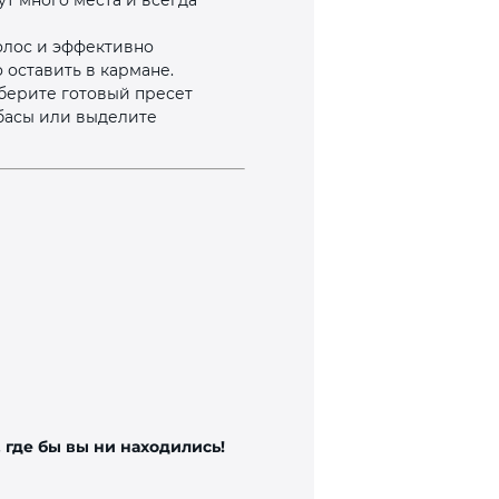
ут много места и всегда
олос и эффективно
оставить в кармане.
берите готовый пресет
 басы или выделите
 где бы вы ни находились!