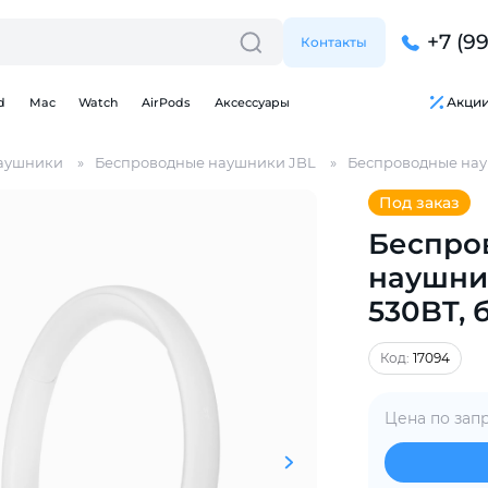
+7 (9
Контакты
Акци
d
Mac
Watch
AirPods
Аксессуары
аушники
Беспроводные наушники JBL
Беспроводные нау
Под заказ
Беспро
наушни
530BT, 
Для клиентов всех банков
Код:
17094
Разбейте
оплату
на части
без переплат
Цена по зап