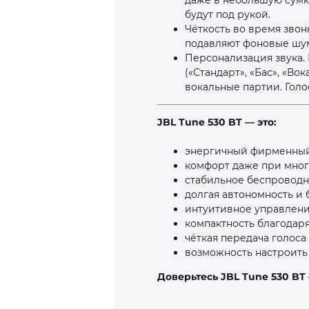
даже в небольшую сумку
будут под рукой.
Чёткость во время зво
подавляют фоновые шум
Персонализация звука.
(«Стандарт», «Бас», «В
вокальные партии. Голо
JBL Tune 530 BT — это:
энергичный фирменный 
комфорт даже при мно
стабильное беспроводн
долгая автономность и 
интуитивное управлени
компактность благодаря
чёткая передача голоса
возможность настроить 
Доверьтесь JBL Tune 530 BT