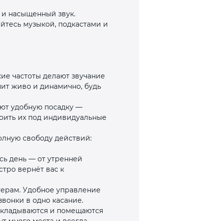
 и насыщенный звук.
йтесь музыкой, подкастами и
кие частоты делают звучание
ит живо и динамично, будь
ают удобную посадку —
роить их под индивидуальные
олную свободу действий:
сь день — от утренней
стро вернёт вас к
терам. Удобное управление
вонки в одно касание.
 складываются и помещаются