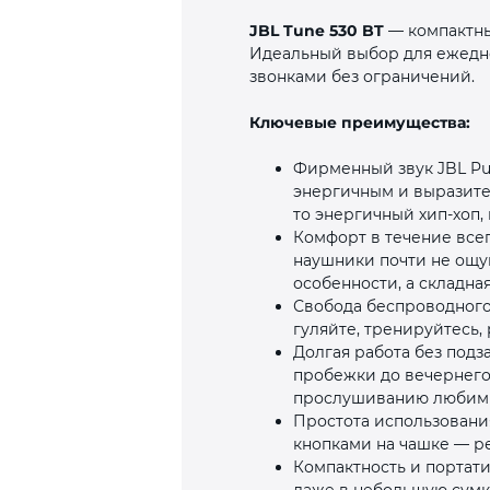
JBL Tune 530 BT
— компактны
Идеальный выбор для ежеднев
звонками без ограничений.
Ключевые преимущества:
Фирменный звук JBL Pur
энергичным и выразите
то энергичный хип‑хоп
Комфорт в течение все
наушники почти не ощу
особенности, а складна
Свобода беспроводного
гуляйте, тренируйтесь,
Долгая работа без подз
пробежки до вечернего 
прослушиванию любимы
Простота использовани
кнопками на чашке — ре
Компактность и портат