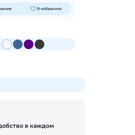
внение
В избранное
добство в каждом