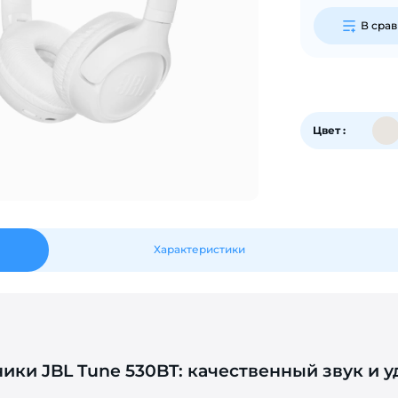
График платежей
В сра
Сегодня
25
%
Цвет :
Добавляйте товары
в корзину
Характеристики
Оплачивайте сегодня только
25
% картой любого банка
Получайте товар
выбранный способом
ки JBL Tune 530BT: качественный звук и у