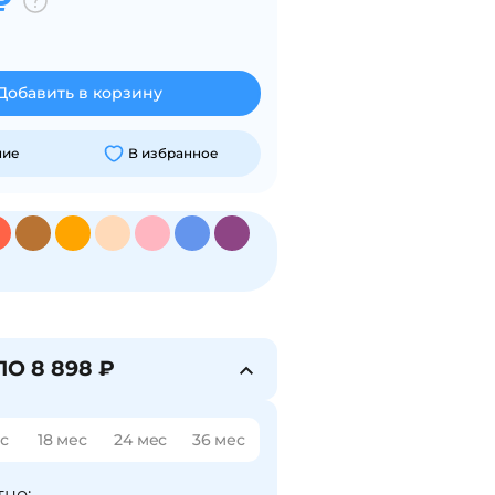
₽
Добавить в корзину
ние
В избранное
ПО 8 898 ₽
ес
18 мес
24 мес
36 мес
но: