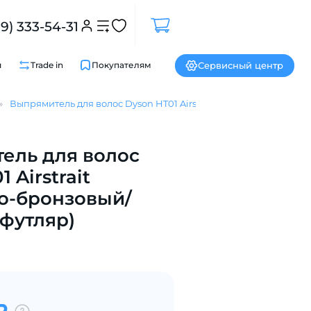
99) 333-54-31
Сервисный центр
и
Trade in
Покупателям
Выпрямитель для волос Dyson HT01 Airstrait клубнично-бронз
ель для волос
Закрыть
 Airstrait
о-бронзовый/
(футляр)