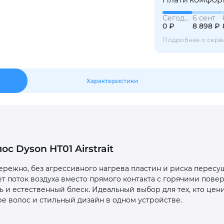
Оставшиеся
75
% будут
списываться
Сегодня
6 сент
0 ₽
8 898 ₽
с вашей карты
по
25
%
каждые 2 недели
Подробнее о серв
Характеристики
Подробнее
об оплате Плайтом
25
раз в 2
с Dyson HT01 Airstrait
Остались вопросы?
недели
ережно, без агрессивного нагрева пластин и риска перес
8 800 302-02-51
зует поток воздуха вместо прямого контакта с горячими пов
ть и естественный блеск. Идеальный выбор для тех, кто це
plait.ru
уре волос и стильный дизайн в одном устройстве.