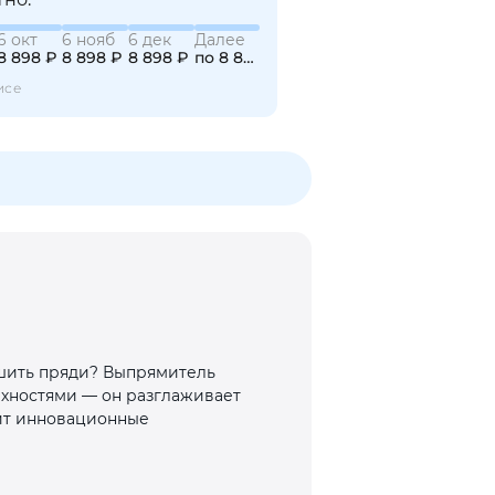
6 окт
6 нояб
6 дек
Далее
8 898 ₽
8 898 ₽
8 898 ₽
по 8 898 ₽
исе
ушить пряди? Выпрямитель
ерхностями — он разглаживает
нит инновационные