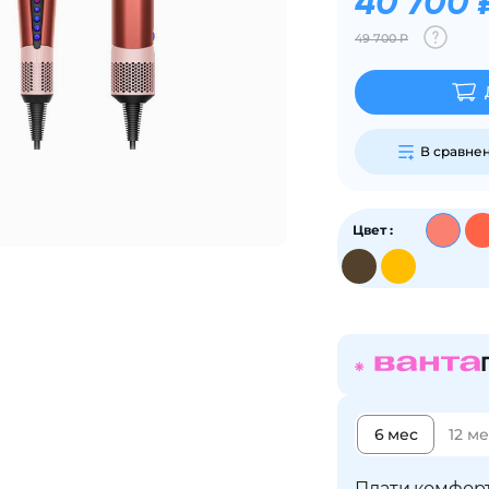
40 700 
График платежей
49 700 Р
Сегодня
25
%
В сравне
Цвет :
Добавляйте товары
в корзину
Оплачивайте сегодня только
25
% картой любого банка
6 мес
12 м
Получайте товар
выбранный способом
Плати комфорт