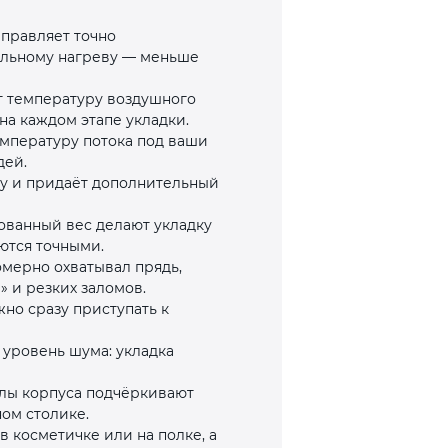
аправляет точно
мальному нагреву — меньше
т температуру воздушного
на каждом этапе укладки.
емпературу потока под ваши
дей.
ку и придаёт дополнительный
ованный вес делают укладку
ются точными.
омерно охватывал прядь,
» и резких заломов.
но сразу приступать к
 уровень шума: укладка
лы корпуса подчёркивают
ом столике.
 косметичке или на полке, а