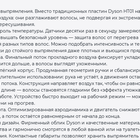
 выпрямления. Вместо традиционных пластин Dyson HT01 н
здуха: они разглаживают волосы, не подвергая их экстре
пересушивания.
роль температуры. Датчики десятки раз в секунду замеряю
евышать безопасный уровень — защита волос от перегрева 
 разных типов волос. Можно подобрать интенсивность и т
раз в 2 недели
дки до стойкого выпрямления даже плотных и вьющихся пря
а. Финальный поток прохладного воздуха фиксирует уклад
ится дольше, а волосы выглядят ухоженными.
лёгкий корпус. Продуманная геометрия ручки и сбалансир
ительном использовании: рука не устаёт, а движения оста
потока. Конструкция направляет воздух так, чтобы он равн
 длине — волосы становятся гладкими без «эффекта утюжка
аботе. Устройство быстро выходит на рабочий режим — мож
ени на прогрев.
ота. Оптимизированная аэродинамика и двигатель снижают
 а поток остаётся равномерным от начала до конца.
 дизайн. Фирменный облик Dyson и качественные материа
ва и гармонично смотрятся в любой ванной или на туалетн
ия. Компактные габариты позволяют хранить выпрямитель в