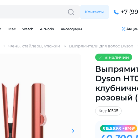
+7 (9
Контакты
Акци
d
Mac
Watch
AirPods
Аксессуары
Фены, стайлеры, утюжки
Выпрямители для волос Dyson
В наличии
Выпрямит
Dyson HT01
клубничн
Для клиентов всех банков
розовый 
Разбейте
оплату
Код:
10305
на части
без переплат
KЕШБЭК +814₽