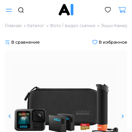
Главная
Каталог
Фото / видео съёмка
Экшн-Камера 
Для клиентов всех банков
В сравнение
В избранное
Разбейте
оплату
на части
без переплат
График платежей
Сегодня
25
%