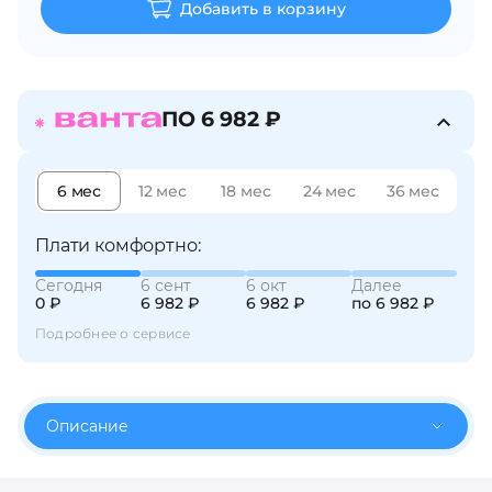
Добавить в корзину
об оплате Плайтом
ПО 6 982 ₽
Остались вопросы?
25
8 800 302-02-51
plait.ru
6 мес
12 мес
18 мес
24 мес
36 мес
раз в 2
недели
Плати комфортно:
Сегодня
6 сент
6 окт
Далее
0 ₽
6 982 ₽
6 982 ₽
по 6 982 ₽
Подробнее о сервисе
Описание