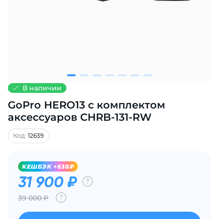
Добавляйте товары
в корзину
Оплачивайте сегодня только
25
% картой любого банка
В наличии
GoPro HERO13 с комплектом
Получайте товар
выбранный способом
аксессуаров CHRB-131-RW
Код:
12639
Оставшиеся
75
% будут
списываться
с вашей карты
KЕШБЭК +638₽
по
25
%
каждые 2 недели
31 900 ₽
39 000 Р
Подробнее