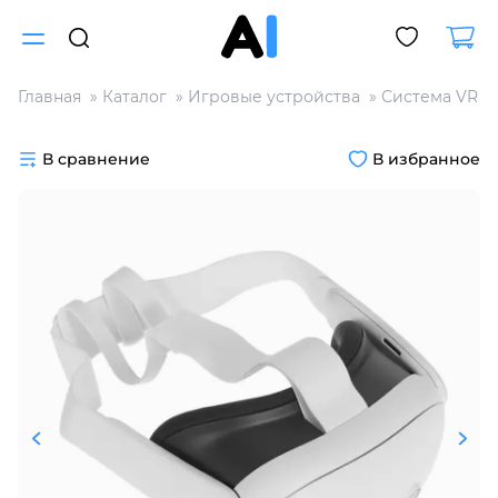
Главная
Каталог
Игровые устройства
Система VR
Для клиентов всех банков
В сравнение
В избранное
Разбейте
оплату
на части
без переплат
График платежей
Сегодня
25
%