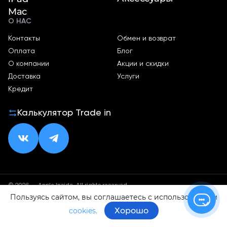
Mac
О НАС
Контакты
Обмен и возврат
Оплата
Блог
О компании
Акции и скидки
Доставка
Услуги
Кредит
Калькулятор Trade in
© 2026 — Apple Inside. All rights reserved.
Пользуясь сайтом, вы соглашаетесь с использованием
Политика конфиденциальности
Оферта
Хорошо
cookies.
ИП Малхасян Д. А.