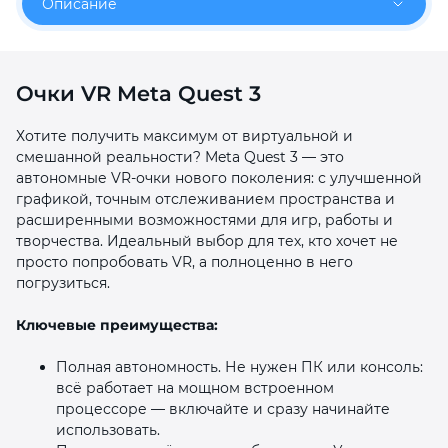
Описание
об оплате Плайтом
Очки VR Meta Quest 3
Остались вопросы?
25
Хотите получить максимум от виртуальной и
8 800 302-02-51
смешанной реальности? Meta Quest 3 — это
plait.ru
раз в 2
автономные VR‑очки нового поколения: с улучшенной
графикой, точным отслеживанием пространства и
недели
расширенными возможностями для игр, работы и
творчества. Идеальный выбор для тех, кто хочет не
просто попробовать VR, а полноценно в него
погрузиться.
Ключевые преимущества:
Полная автономность. Не нужен ПК или консоль:
всё работает на мощном встроенном
процессоре — включайте и сразу начинайте
использовать.