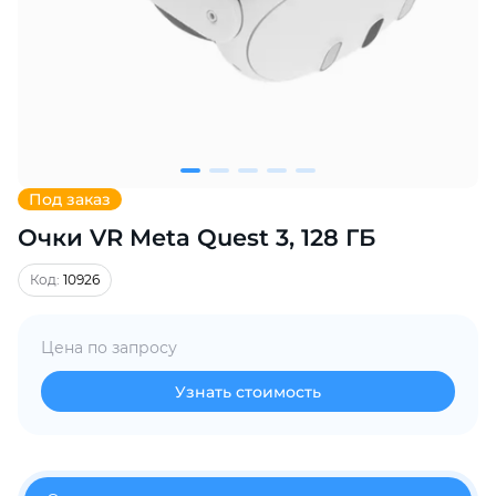
Добавляйте товары
в корзину
Оплачивайте сегодня только
25
% картой любого банка
Под заказ
Очки VR Meta Quest 3, 128 ГБ
Получайте товар
выбранный способом
Код:
10926
Оставшиеся
75
% будут
Цена по запросу
списываться
с вашей карты
по
25
%
каждые 2 недели
Узнать стоимость
Подробнее