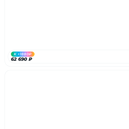
Добавляйте товары
в корзину
Оплачивайте сегодня только
25
% картой любого банка
K +1880₽
62 690 ₽
Получайте товар
выбранный способом
Оставшиеся
75
% будут
списываться
с вашей карты
по
25
%
каждые 2 недели
Подробнее