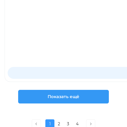
Показать ещё
1
2
3
4