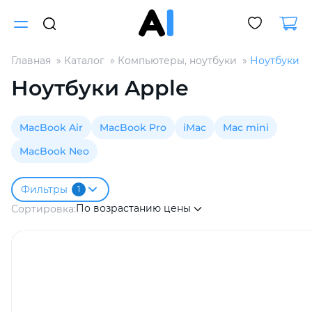
Главная
Каталог
Компьютеры, ноутбуки
Ноутбуки A
Для клиентов всех банков
Ноутбуки Apple
Разбейте
MacBook Air
MacBook Pro
iMac
Mac mini
оплату
на части
MacBook Neo
без переплат
Фильтры
1
По возрастанию цены
Сортировка:
График платежей
Сегодня
25
%