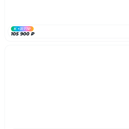
об оплате Плайтом
K +3177₽
105 900 ₽
Остались вопросы?
25
8 800 302-02-51
plait.ru
раз в 2
недели