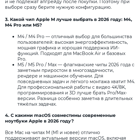
и не подлежат апгрейду после покупки. Поэтому при
выборе сразу берите нужную конфигурацию.
3. Какой чип Apple M лучше выбрать в 2026 году: M4,
M4 Pro или M5?
M4 / M4 Pro — отличный выбор для большинства
пользователей: высокая энергоэффективность,
мощная графика и хорошая поддержка ИИ-
функций. Подходят для MacBook Air и базовых
Pro.
M5 / M5 Pro / Max — флагманские чипы 2026 года с
заметным приростом в многозадачности,
рендере и машинном обучении. Для
повседневных задач и лёгкого монтажа хватит M4.
Для профессиональной работы с видео 4K/8K,
программирования и 3D лучше брать Pro/Max-
версии. Разница особенно заметна в длительных
тяжёлых задачах.
4. С какими macOS совместимы современные
ноутбуки Apple в 2026 году?
Все Mac на чипах M (M1 и новее) отлично
поддерживают актуальные версии macOS, включая