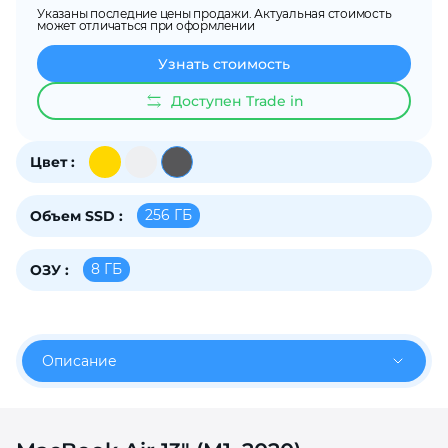
Указаны последние цены продажи. Актуальная стоимость
об оплате Плайтом
может отличаться при оформлении
Узнать стоимость
Доступен Trade in
Остались вопросы?
25
8 800 302-02-51
Цвет :
plait.ru
раз в 2
недели
256 ГБ
Объем SSD :
8 ГБ
ОЗУ :
Описание