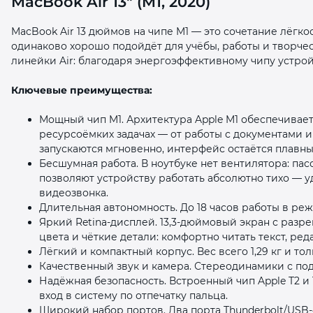
MacBook Air 13" (M1, 2020)
MacBook Air 13 дюймов на чипе M1 — это сочетание лёгко
одинаково хорошо подойдёт для учёбы, работы и творчес
линейки Air: благодаря энергоэффективному чипу устро
Ключевые преимущества:
раз в 2 недели
Мощный чип M1. Архитектура Apple M1 обеспечивае
ресурсоёмких задачах — от работы с документами 
запускаются мгновенно, интерфейс остаётся плавн
Бесшумная работа. В ноутбуке нет вентилятора: па
позволяют устройству работать абсолютно тихо — у
видеозвонка.
Длительная автономность. До 18 часов работы в ре
Яркий Retina‑дисплей. 13,3‑дюймовый экран с раз
цвета и чёткие детали: комфортно читать текст, ре
Лёгкий и компактный корпус. Вес всего 1,29 кг и т
Качественный звук и камера. Стереодинамики с по
Надёжная безопасность. Встроенный чип Apple T2 и
вход в систему по отпечатку пальца.
Широкий набор портов. Два порта Thunderbolt/USB