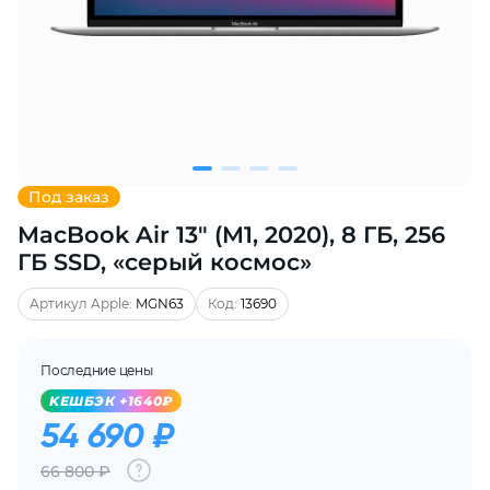
Добавляйте товары
в корзину
Оплачивайте сегодня только
25
% картой любого банка
Под заказ
MacBook Air 13" (M1, 2020), 8 ГБ, 256
Получайте товар
выбранный способом
ГБ SSD, «серый космос»
Артикул Apple:
MGN63
Код:
13690
Оставшиеся
75
% будут
списываться
с вашей карты
Последние цены
по
25
%
каждые 2 недели
KЕШБЭК +1640₽
54 690 ₽
66 800 ₽
Подробнее