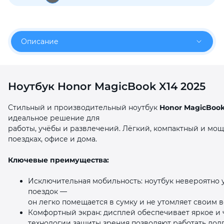
об оплате Плайтом
Описание
Остались вопросы?
25
8 800 302-02-51
Ноутбук Honor MagicBook X14 2025
plait.ru
раз в 2
недели
Стильный и производительный ноутбук
Honor MagicBook
идеальное решение для
работы, учёбы и развлечений. Лёгкий, компактный и мощ
поездках, офисе и дома.
Ключевые преимущества:
Исключительная мобильность: ноутбук невероятно
поездок —
он легко помещается в сумку и не утомляет своим в
Комфортный экран: дисплей обеспечивает яркое и 
технологии защиты зрения позволяют работать долго