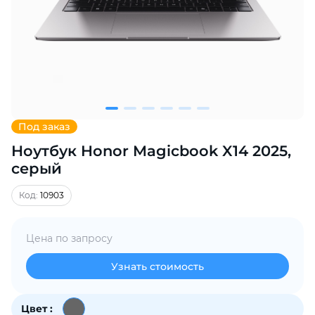
Добавляйте товары
в корзину
Оплачивайте сегодня только
25
% картой любого банка
Под заказ
Ноутбук Honor Magicbook X14 2025,
Получайте товар
выбранный способом
серый
Код:
10903
Оставшиеся
75
% будут
списываться
с вашей карты
Цена по запросу
по
25
%
каждые 2 недели
Узнать стоимость
Цвет :
Подробнее