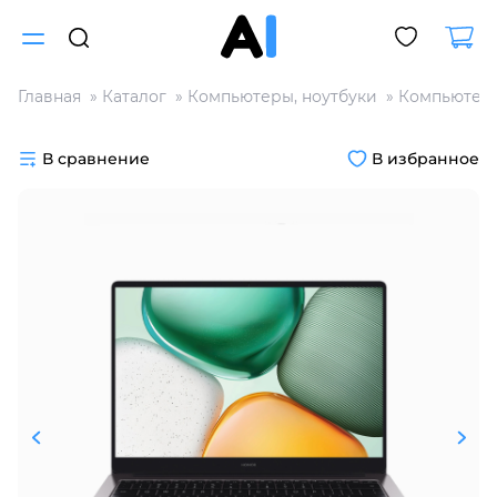
Главная
Каталог
Компьютеры, ноутбуки
Компьютер
Для клиентов всех банков
В сравнение
В избранное
Разбейте
оплату
на части
без переплат
График платежей
Сегодня
25
%