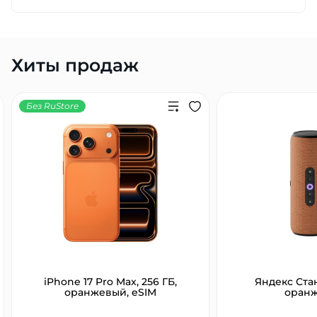
Добавляйте товары
в корзину
Хиты продаж
Оплачивайте сегодня только
25
% картой любого банка
Без RuStore
Получайте товар
выбранный способом
Оставшиеся
75
% будут
списываться
с вашей карты
по
25
%
каждые 2 недели
iPhone 17 Pro Max, 256 ГБ,
Яндекс Ста
оранжевый, eSIM
оран
Подробнее