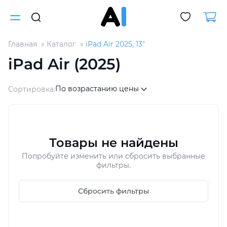
Главная
Каталог
iPad Air 2025, 13"
Для клиентов всех банков
iPad Air (2025)
Разбейте
По возрастанию цены
Сортировка:
оплату
на части
без переплат
Товары не найдены
График платежей
Попробуйте изменить или сбросить выбранные
фильтры.
Сегодня
Сбросить фильтры
25
%