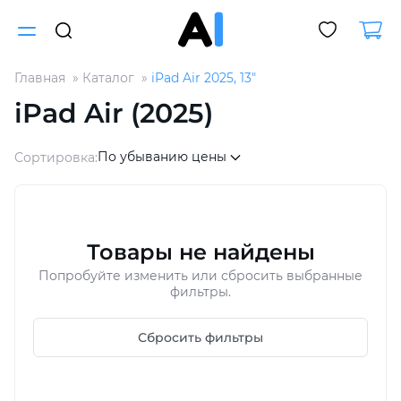
Главная
Каталог
iPad Air 2025, 13"
Для клиентов всех банков
iPad Air (2025)
Разбейте
По убыванию цены
Сортировка:
оплату
на части
без переплат
Товары не найдены
График платежей
Попробуйте изменить или сбросить выбранные
фильтры.
Сегодня
Сбросить фильтры
25
%