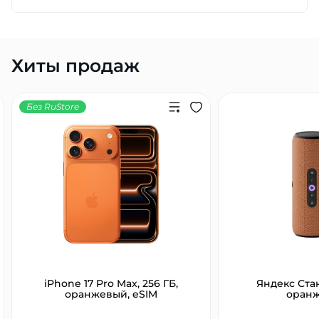
Добавляйте товары
в корзину
Хиты продаж
Оплачивайте сегодня только
25
% картой любого банка
Без RuStore
Получайте товар
выбранный способом
Оставшиеся
75
% будут
списываться
с вашей карты
по
25
%
каждые 2 недели
iPhone 17 Pro Max, 256 ГБ,
Яндекс Ста
оранжевый, eSIM
оран
Подробнее