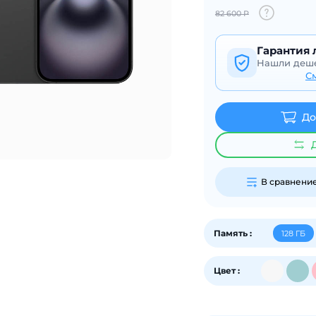
82 600 Р
График платежей
Гарантия 
Нашли деше
С
Сегодня
25
%
До
Добавляйте товары
в корзину
В сравнени
Оплачивайте сегодня только
Память :
128 ГБ
25
% картой любого банка
Цвет :
Получайте товар
выбранный способом