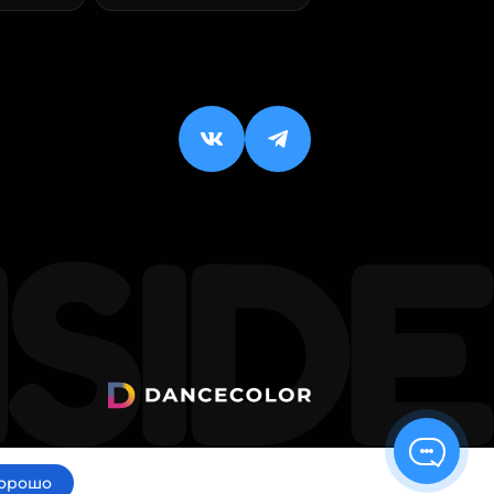
орошо
ИП Малхасян Д. А.