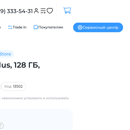
99) 333-54-31
Сервисный центр
и
Trade in
Покупателям
Store
us, 128 ГБ,
Закрыть
Код:
13502
: невозможно установить и использовать