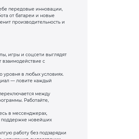
 себе передовые инновации,
ота от батареи и новые
ценит производительность и
лы, игры и соцсети выглядят
т взаимодействие с
 уровня в любых условиях.
циал — ловите каждый
 переключается между
ограммы. Работайте,
есь в мессенджерах,
я поддержке новейших
лгую работу без подзарядки