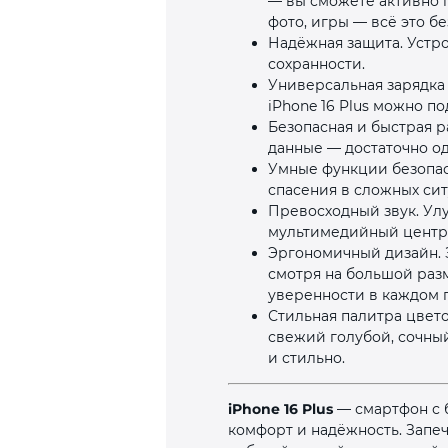
— вы сможете активно п
фото, игры — всё это б
Надёжная защита. Устро
сохранности.
Универсальная зарядка
iPhone 16 Plus можно п
Безопасная и быстрая 
данные — достаточно од
Умные функции безопас
спасения в сложных сит
Превосходный звук. Ул
мультимедийный центр:
Эргономичный дизайн. 
смотря на большой раз
уверенности в каждом 
Стильная палитра цвето
свежий голубой, сочны
и стильно.
iPhone 16 Plus
— смартфон с 
комфорт и надёжность. Запе