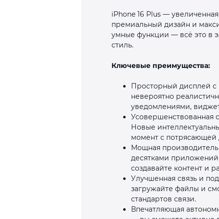
iPhone 16 Plus — увеличенна
премиальный дизайн и макси
умные функции — всё это в э
стиль.
Ключевые преимущества:
Просторный дисплей с D
невероятно реалистичн
уведомлениями, видже
Усовершенствованная с
Новые интеллектуальны
момент с потрясающей 
Мощная производительн
десятками приложений 
создавайте контент и р
Улучшенная связь и под
загружайте файлы и см
стандартов связи.
Впечатляющая автономн