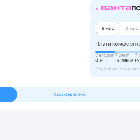
ПО
Оставшиеся
75
% будут
списываться
с вашей карты
по
25
%
каждые 2 недели
6 мес
12 мес
Плати комфортно
Сегодня
7 сент
7 
Подробнее
об оплате Плайтом
0 ₽
14 788 ₽
14
Подробнее о сервисе
25
Характеристики
раз в 2
Остались вопросы?
недели
8 800 302-02-51
plait.ru