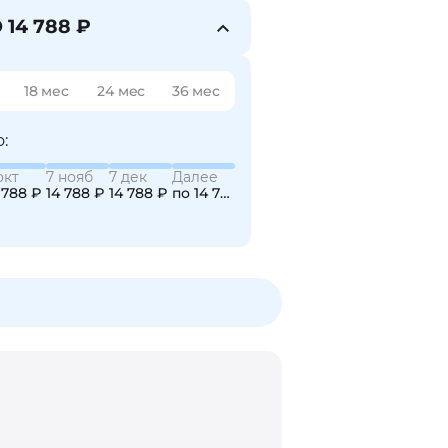
 14 788 ₽
18 мес
24 мес
36 мес
:
окт
7 нояб
7 дек
Далее
 788 ₽
14 788 ₽
14 788 ₽
по 14 788 ₽