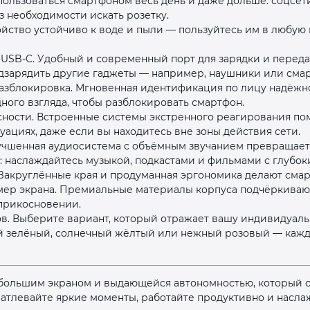
ользоваться смартфоном весь день и даже дольше: соцсети
ез необходимости искать розетку.
йство устойчиво к воде и пыли — пользуйтесь им в любую 
 USB‑C. Удобный и современный порт для зарядки и перед
одзарядить другие гаджеты — например, наушники или смар
разблокировка. Мгновенная идентификация по лицу надёж
ного взгляда, чтобы разблокировать смартфон.
ности. Встроенные системы экстренного реагирования пом
уациях, даже если вы находитесь вне зоны действия сети.
учшенная аудиосистема с объёмным звучанием превращает
 наслаждайтесь музыкой, подкастами и фильмами с глубоки
Закруглённые края и продуманная эргономика делают смар
мер экрана. Премиальные материалы корпуса подчёркивают
прикосновении.
в. Выберите вариант, который отражает вашу индивидуаль
й зелёный, солнечный жёлтый или нежный розовый — кажд
большим экраном и выдающейся автономностью, который 
чатлевайте яркие моменты, работайте продуктивно и насл