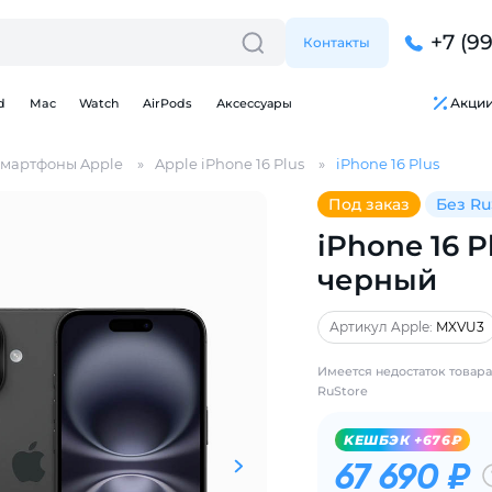
+7 (9
Контакты
Акци
d
Mac
Watch
AirPods
Аксессуары
мартфоны Apple
Apple iPhone 16 Plus
iPhone 16 Plus
Под заказ
Без Ru
iPhone 16 Pl
черный
Артикул Apple:
MXVU3
Для клиентов всех банков
Имеется недостаток товара
RuStore
Разбейте
оплату
KЕШБЭК +676₽
на части
без переплат
67 690 ₽