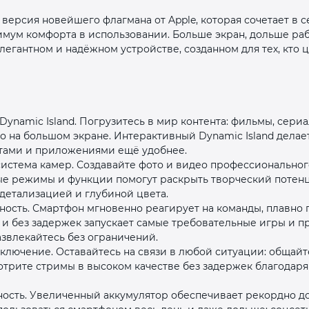
я версия новейшего флагмана от Apple, которая сочетает в
мум комфорта в использовании. Больше экран, дольше раб
легантном и надёжном устройстве, созданном для тех, кто 
ynamic Island. Погрузитесь в мир контента: фильмы, сериа
раз в 2 недели
о на большом экране. Интерактивный Dynamic Island делае
тами и приложениями ещё удобнее.
истема камер. Создавайте фото и видео профессионального
е режимы и функции помогут раскрыть творческий потен
детализацией и глубиной цвета.
ость. Смартфон мгновенно реагирует на команды, плавно
и без задержек запускает самые требовательные игры и пр
азвлекайтесь без ограничений.
ключение. Оставайтесь на связи в любой ситуации: общайт
отрите стримы в высоком качестве без задержек благодар
ость. Увеличенный аккумулятор обеспечивает рекордно до