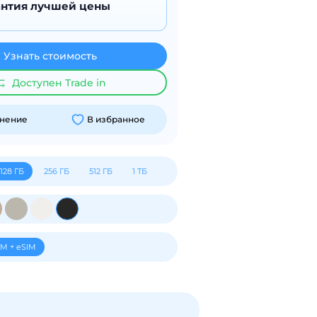
антия лучшей цены
Узнать стоимость
Доступен Trade in
внение
В избранное
128 ГБ
256 ГБ
512 ГБ
1 ТБ
IM + eSIM