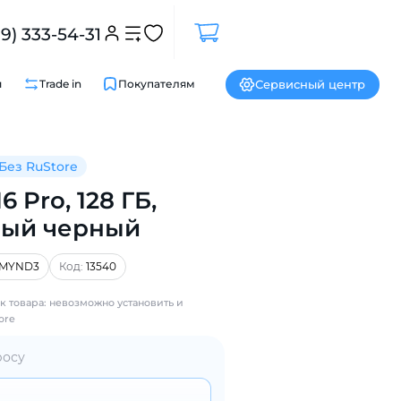
99) 333-54-31
Сервисный центр
и
Trade in
Покупателям
Без RuStore
6 Pro, 128 ГБ,
вый черный
MYND3
Код:
13540
Закрыть
к товара: невозможно установить и
ore
росу