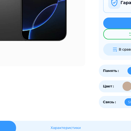
Гар
на части
без переплат
График платежей
В сра
Сегодня
25
%
Память :
Цвет :
Добавляйте товары
в корзину
Связь :
S
Оплачивайте сегодня только
25
% картой любого банка
Характеристики