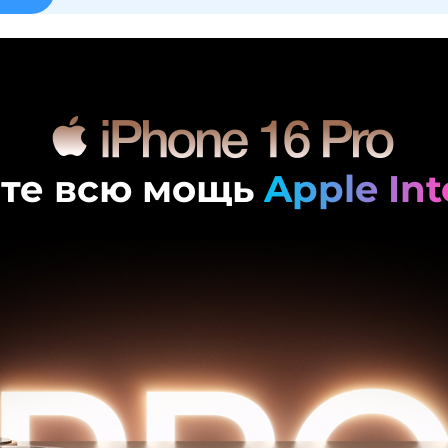
Получайте товар
выбранный способом
Оставшиеся
75
% будут
списываться
с вашей карты
по
25
%
каждые 2 недели
те всю мощь
Apple Int
Подробнее
об оплате Плайтом
25
раз в 2
Остались вопросы?
недели
8 800 302-02-51