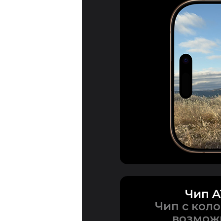
Чип A
Чип с кол
возмож