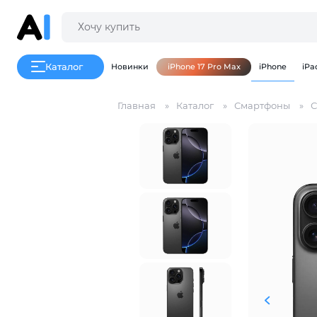
Каталог
Новинки
iPhone 17 Pro Max
iPhone
iPa
Главная
Каталог
Смартфоны
С