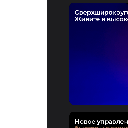
Сверхширокоуго
Живите в высо
Новое управлен
быстро и плавн