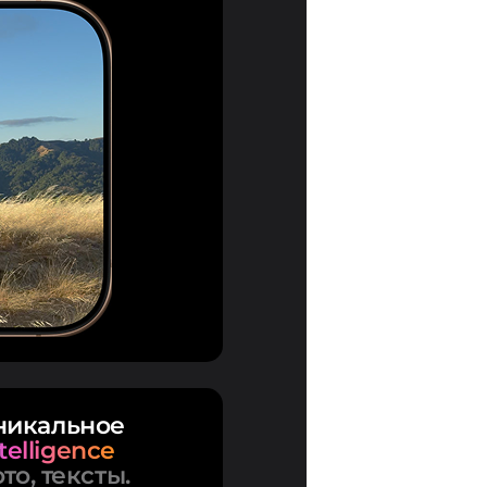
никальное
telligence
то, тексты.