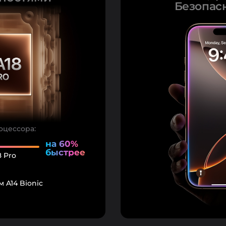
Безопасн
оцессора:
на 60%
быстрее
8 Pro
м A14 Bionic