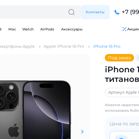
+7 (9
Контакты
Акци
d
Mac
Watch
AirPods
Аксессуары
мартфоны Apple
Apple iPhone 16 Pro
iPhone 16 Pro
Под заказ
iPhone 1
титано
Артикул Apple:
Имеется недостато
использовать RuSt
Для клиентов всех банков
Цена по зап
Разбейте
оплату