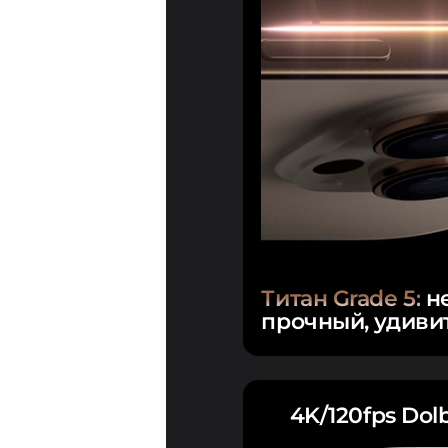
Титан Grade 5:
н
прочный, удиви
4K/120fps Dol