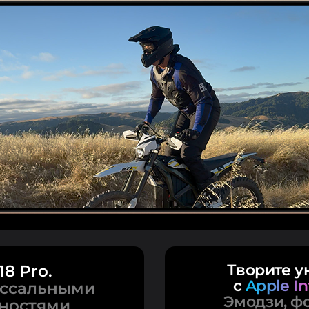
18 Pro.
Творите у
с
Apple In
оссальными
Эмодзи, фо
ностями