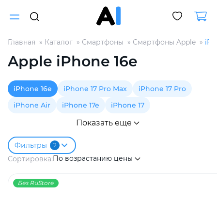
Главная
Каталог
Смартфоны
Смартфоны Apple
iPh
Для клиентов всех банков
Apple iPhone 16e
Разбейте
iPhone 16e
iPhone 17 Pro Max
iPhone 17 Pro
оплату
на части
iPhone Air
iPhone 17e
iPhone 17
без переплат
Показать еще
Фильтры
2
График платежей
По возрастанию цены
Сортировка:
Сегодня
Без RuStore
25
%