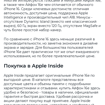
Многие интересуются: плюсами и минусами Айфон 16е,
а также чем Айфон 16е чем отличается от обычного
iPhone 16. Среди ключевых достоинств: отличная
автономность, доступная цена, поддержка Apple
Intelligence и производительный чип A18. Минусы -
отсутствие Dynamic Island (вместо неё классический
вырез), 60 Гц экран вместо 120 Гц, отсутствие MagSafe и
чуть более простой набор камер.
По сравнению с iPhone 16 здесь меньше различий в
производительности, но заметна экономия в дизайне
экрана и зарядке. Для большинства пользователей
iPhone 16e дает практически тот же опыт ежедневного
использования, но по более привлекательной цене.
Покупка в Apple Inside
Apple Inside предлагает оригинальные iPhone 16e по
выгодной цене. В каталоге представлены все
доступные цвета и объемы памяти с подробными
характеристиками и отзывами. купить Айфон 16е здесь
удобно и безопасно - товары в наличии, официальная
гарантия и быстрая доставка. Удобная рассрочка и
акции делают покупку ещё приятнее. Apple Inside
гарантирует подлинность устройств и комфортный