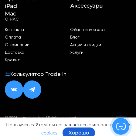
Аксессуары
iPad
Mac
О НАС
Контакты
Обмен и возврат
Оплата
Блог
О компании
Акции и скидки
Доставка
Услуги
Кредит
Калькулятор Trade in
© 2026 — Apple Inside. All rights reserved.
Пользуясь сайтом, вы соглашаетесь с использованием
Политика конфиденциальности
Оферта
Хорошо
cookies.
ИП Малхасян Д. А.