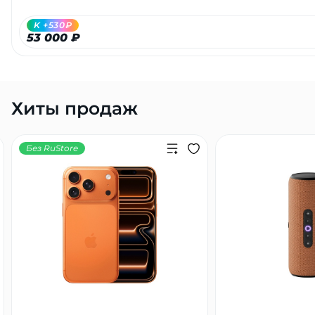
K +530₽
53 000 ₽
Хиты продаж
раз в 2 недели
Без RuStore