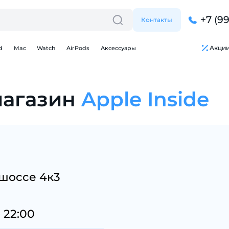
+7 (9
Контакты
Акци
d
Mac
Watch
AirPods
Аксессуары
магазин
Apple Inside
Для клиентов всех банков
Разбейте
оплату
на части
без переплат
 шоссе 4к3
 22:00
График платежей