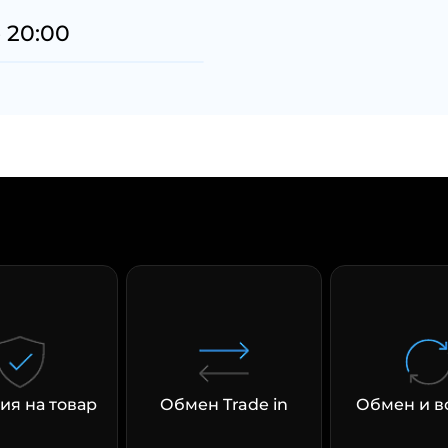
с вашей карты
по
25
%
каждые 2 недели
 20:00
Подробнее
об оплате Плайтом
25
раз в 2
Остались вопросы?
недели
8 800 302-02-51
plait.ru
ия на товар
Обмен Trade in
Обмен и в