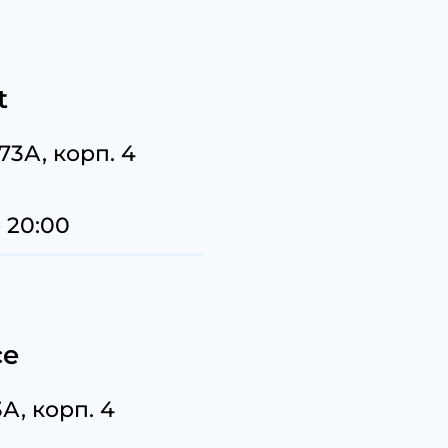
Сегодня
25
%
t
173А, корп. 4
Добавляйте товары
в корзину
 20:00
Оплачивайте сегодня только
25
% картой любого банка
ce
Получайте товар
выбранный способом
А, корп. 4
Оставшиеся
75
% будут
списываться