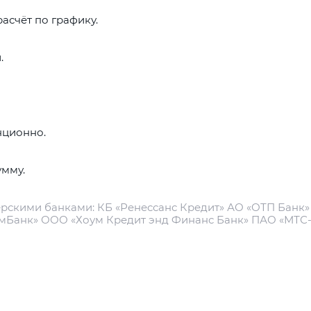
с вашей карты
по
25
%
каждые 2 недели
асчёт по графику.
.
Подробнее
об оплате Плайтом
нционно.
25
раз в 2
ия на товар
Обмен Trade in
Обмен и в
умму.
Остались вопросы?
недели
8 800 302-02-51
рскими банками: КБ «Ренессанс Кредит» АО «ОТП Банк» 
мБанк» ООО «Хоум Кредит энд Финанс Банк» ПАО «МТС
plait.ru
О НАС