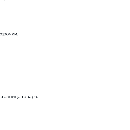
Сегодня
25
%
ссрочки.
Сервисный центр
Добавляйте товары
в корзину
Оплачивайте сегодня только
25
% картой любого банка
странице товара.
Получайте товар
выбранный способом
Только на «отлично». Больше никак.
Оставшиеся
75
% будут
списываться