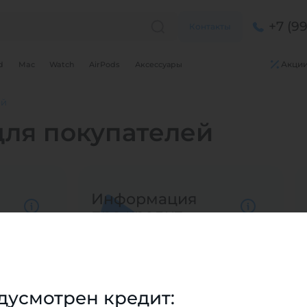
+7 (9
Контакты
Акци
d
Mac
Watch
AirPods
Аксессуары
ей
ля покупателей
Для клиентов всех банков
Информация
Разбейте
оплату
про кредит
на части
без переплат
График платежей
дусмотрен кредит: