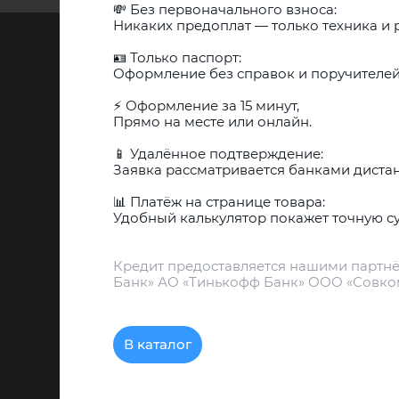
💸 Без первоначального взноса:
Никаких предоплат — только техника и р
🪪 Только паспорт:
Оформление без справок и поручителей
⚡️ Оформление за 15 минут,
Прямо на месте или онлайн.
📱 Удалённое подтверждение:
Заявка рассматривается банками диста
📊 Платёж на странице товара:
Бонусы за покупку
Гарант
Удобный калькулятор покажет точную с
Кредит предоставляется нашими партнё
Банк» АО «Тинькофф Банк» ООО «Совко
В каталог
КАТАЛОГ