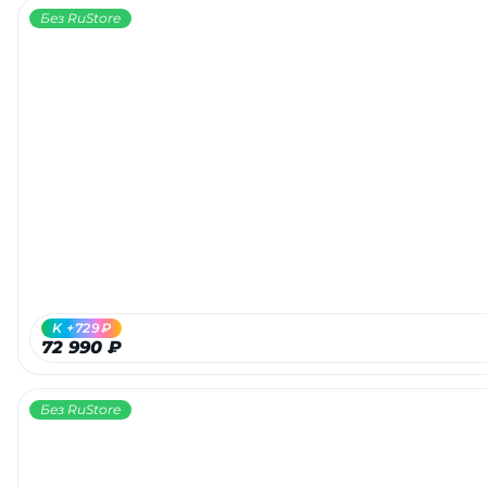
Без RuStore
K +729₽
72 990 ₽
Без RuStore