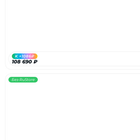
Добавляйте товары
в корзину
Оплачивайте сегодня только
25
% картой любого банка
K +1086₽
108 690 ₽
Получайте товар
выбранный способом
Без RuStore
Оставшиеся
75
% будут
списываться
с вашей карты
по
25
%
каждые 2 недели
Подробнее