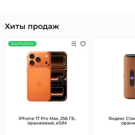
Хиты продаж
Без RuStore
iPhone 17 Pro Max, 256 ГБ,
Яндекс Ста
оранжевый, eSIM
оран