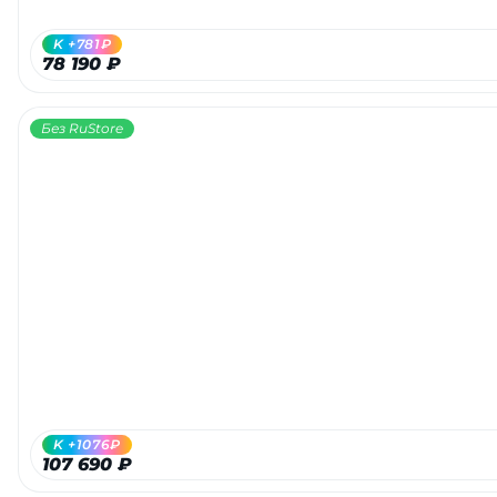
K +781₽
78 190 ₽
Без RuStore
K +1076₽
107 690 ₽