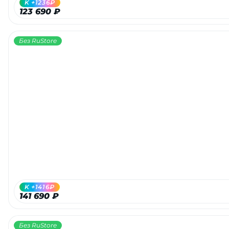
K +1236₽
123 690 ₽
Без RuStore
раз в 2 недели
K +1416₽
141 690 ₽
Без RuStore