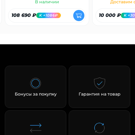
В наличии
Доставим с
108 690 ₽
10 000 ₽
K +1086₽
K +3
Бонусы за покупку
Гарантия на товар