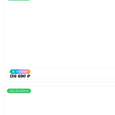
K +1366₽
136 690 ₽
Без RuStore