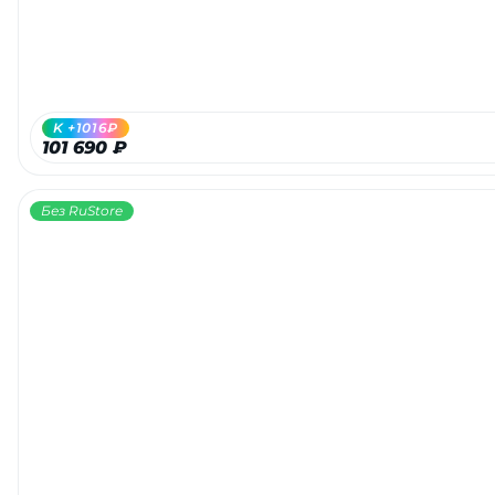
K +1016₽
101 690 ₽
Без RuStore