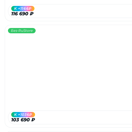
K +1166₽
116 690 ₽
Без RuStore
K +1036₽
103 690 ₽