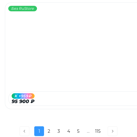
Без RuStore
K +959₽
95 900 ₽
1
2
3
4
5
...
115