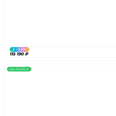
K +1151₽
115 190 ₽
Без RuStore