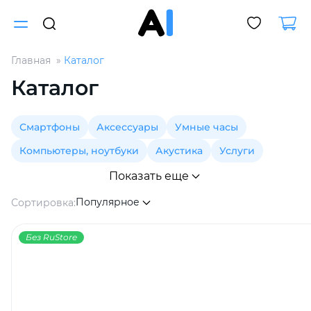
Главная
Каталог
Для клиентов всех банков
Каталог
Разбейте
Смартфоны
Аксессуары
Умные часы
оплату
на части
Компьютеры, ноутбуки
Акустика
Услуги
без переплат
Показать еще
Популярное
Сортировка:
График платежей
Без RuStore
Сегодня
25
%