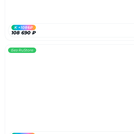
об оплате Плайтом
K +1086₽
108 690 ₽
Остались вопросы?
25
8 800 302-02-51
Без RuStore
plait.ru
раз в 2
недели