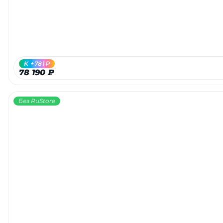
K +781₽
78 190 ₽
Без RuStore