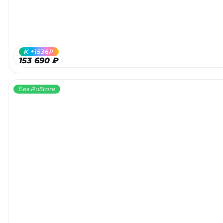
K +1536₽
153 690 ₽
Без RuStore