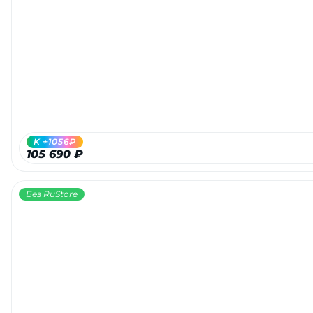
K +1056₽
105 690 ₽
Без RuStore