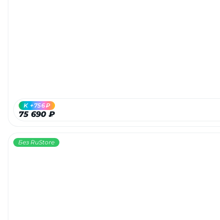
K +756₽
75 690 ₽
Без RuStore