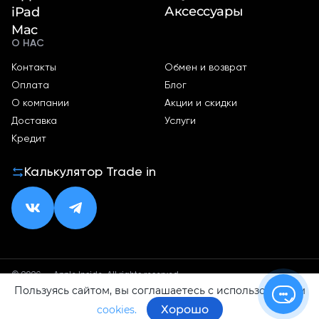
Аксессуары
iPad
Mac
О НАС
Контакты
Обмен и возврат
Оплата
Блог
О компании
Акции и скидки
Доставка
Услуги
Кредит
Калькулятор Trade in
© 2026 — Apple Inside. All rights reserved.
Пользуясь сайтом, вы соглашаетесь с использованием
Политика конфиденциальности
Оферта
Хорошо
cookies.
ИП Малхасян Д. А.