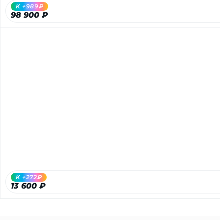
K +989₽
98 900 ₽
K +272₽
13 600 ₽