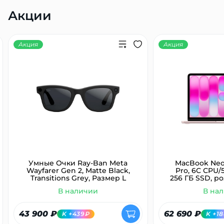
Акции
Акция
Акция
Умные Очки Ray-Ban Meta
MacBook Neo 
Wayfarer Gen 2, Matte Black,
Pro, 6C СPU/5
Transitions Grey, Размер L
256 ГБ SSD, р
В наличии
В на
43 900 ₽
62 690 ₽
K +439₽
K +1