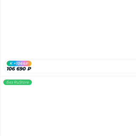
раз в 2 недели
K +1066₽
106 690 ₽
Без RuStore