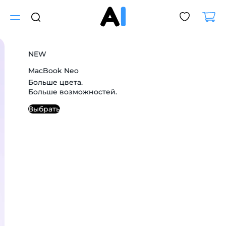
Для клиентов всех банков
NEW
MacBook Neo
Разбейте
Больше цвета.
Больше возможностей.
оплату
на части
Выбрать
без переплат
График платежей
Сегодня
25
%