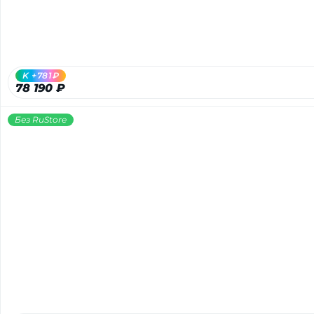
K +781₽
78 190 ₽
Без RuStore