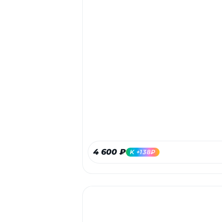
4 600 ₽
K +138₽