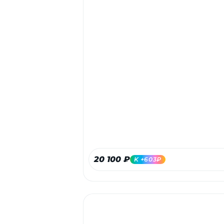
20 100 ₽
K +603₽