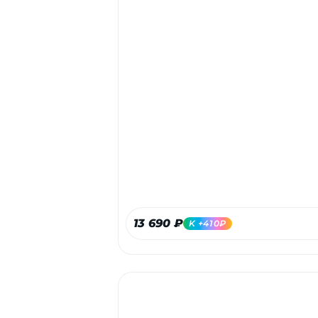
13 690 ₽
K +410₽