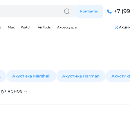
+7 (9
Контакты
Акци
d
Mac
Watch
AirPods
Аксессуары
L
Акустика Marshall
Акустика Harman
Акустик
пулярное
Для клиентов всех банков
Разбейте
оплату