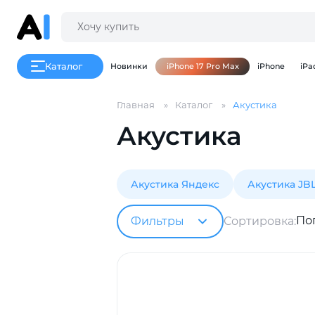
Каталог
Новинки
iPhone 17 Pro Max
iPhone
iPa
Главная
Каталог
Акустика
Акустика
Акустика Яндекс
Акустика JB
По
Фильтры
Сортировка: