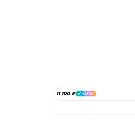
11 100 ₽
K +333₽