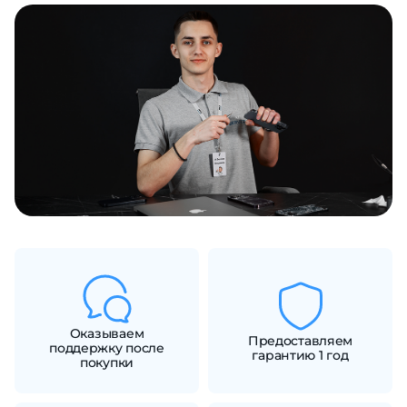
Добавляйте товары
в корзину
Оплачивайте сегодня только
25
% картой любого банка
Получайте товар
выбранный способом
Оставшиеся
75
% будут
списываться
с вашей карты
по
25
%
каждые 2 недели
Оказываем
Предоставляем
поддержку после
гарантию 1 год
покупки
Подробнее