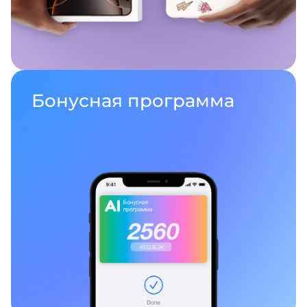
Бонусная
программа
раз в 2 недели