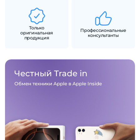
об оплате Плайтом
Только
Профессиональные
оригинальная
консультанты
продукция
Остались вопросы?
25
8 800 302-02-51
plait.ru
раз в 2
недели
Честный
Trade in
Обмен техники Apple в Apple Inside