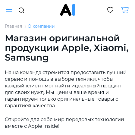
Главная
О компании
Для клиентов всех банков
Магазин оригинальной
продукции Apple, Xiaomi,
Разбейте
Samsung
оплату
на части
без переплат
Наша команда стремится предоставить лучший
сервис и помощь в выборе техники, чтобы
каждый клиент мог найти идеальный продукт
График платежей
для своих нужд. Мы ценим ваше время и
гарантируем только оригинальные товары с
гарантией качества.
Сегодня
25
%
Откройте для себя мир передовых технологий
вместе с Apple Inside!