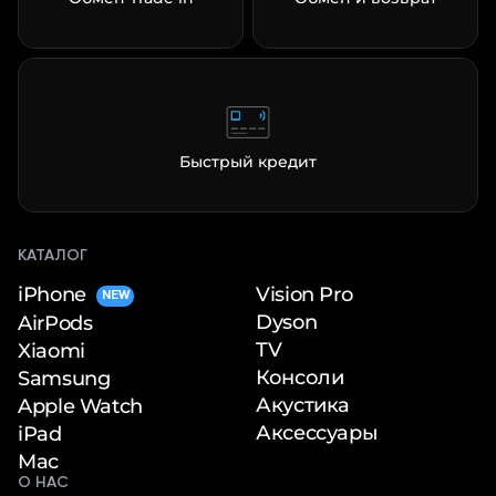
об оплате Плайтом
Остались вопросы?
25
8 800 302-02-51
Быстрый кредит
plait.ru
раз в 2
недели
КАТАЛОГ
iPhone
Vision Pro
NEW
Dyson
AirPods
TV
Xiaomi
Консоли
Samsung
Акустика
Apple Watch
Аксессуары
iPad
Mac
О НАС