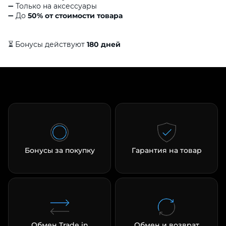
➖ Только на аксессуары
➖ До
50% от стоимости товара
Добавляйте товары
в корзину
⏳ Бонусы действуют
180 дней
Оплачивайте сегодня только
25
% картой любого банка
Получайте товар
выбранный способом
Бонусы за покупку
Гарантия на товар
Оставшиеся
75
% будут
списываться
с вашей карты
по
25
%
каждые 2 недели
Подробнее
Обмен Trade in
Обмен и возврат