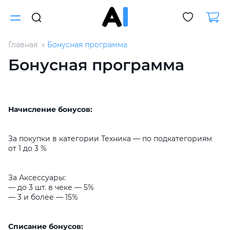
Главная
Бонусная программа
Для клиентов всех банков
Бонусная программа
Разбейте
оплату
на части
Начисление бонусов:
без переплат
За покупки в категории Техника — по подкатегориям
от 1 до 3 %
График платежей
За Аксессуары:
— до 3 шт. в чеке — 5%
Сегодня
— 3 и более — 15%
25
%
Списание бонусов: