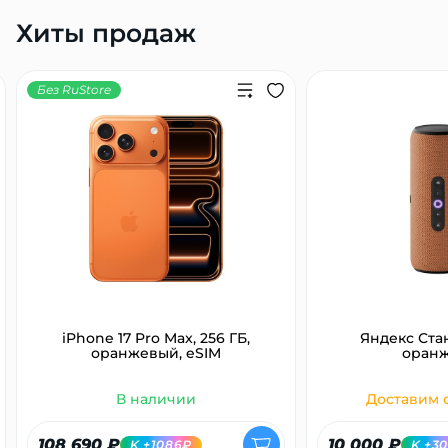
Хиты продаж
Без RuStore
iPhone 17 Pro Max, 256 ГБ,
Яндекс Ста
оранжевый, eSIM
оран
В наличии
Доставим с
108 690 ₽
10 000 ₽
K +1086₽
K +3