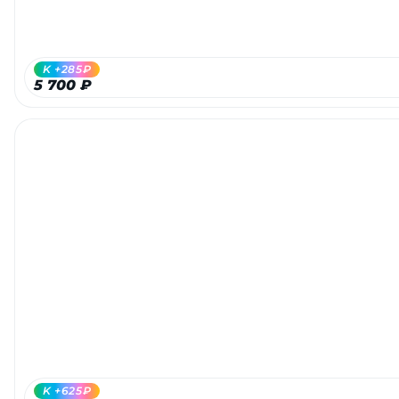
об оплате Плайтом
K +285₽
5 700 ₽
Остались вопросы?
25
8 800 302-02-51
plait.ru
раз в 2
недели
K +625₽