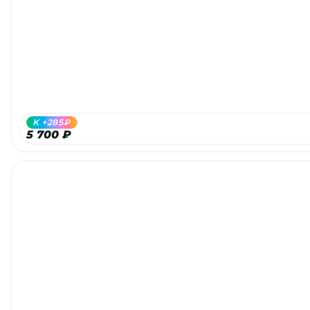
K +285₽
5 700 ₽