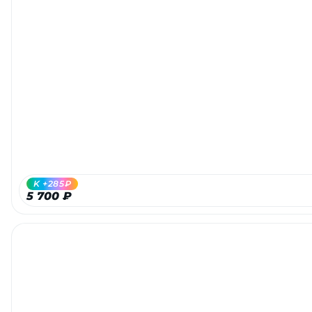
K +285₽
5 700 ₽