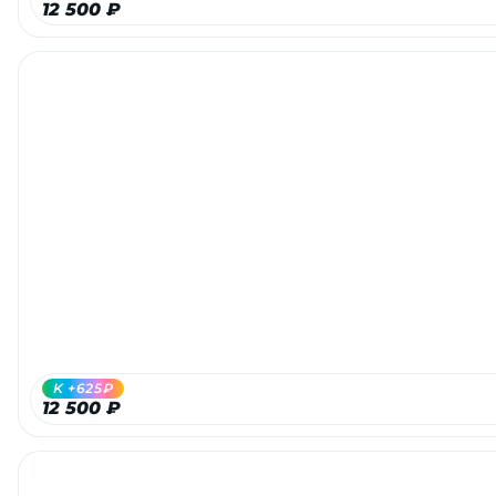
12 500 ₽
раз в 2 недели
K +625₽
12 500 ₽