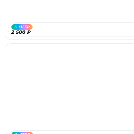
K +125₽
2 500 ₽