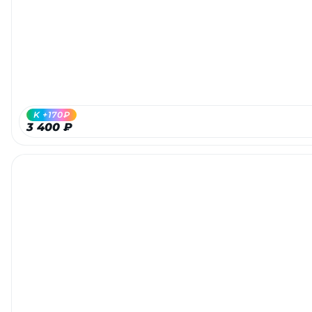
Добавляйте товары
в корзину
Оплачивайте сегодня только
25
% картой любого банка
K +170₽
3 400 ₽
Получайте товар
выбранный способом
Оставшиеся
75
% будут
списываться
с вашей карты
по
25
%
каждые 2 недели
Подробнее