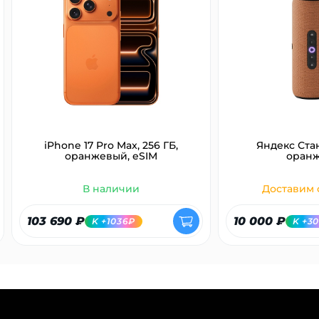
об оплате Плайтом
Остались вопросы?
25
8 800 302-02-51
plait.ru
раз в 2
недели
iPhone 17 Pro Max, 256 ГБ,
Яндекс Ста
оранжевый, eSIM
оран
В наличии
Доставим с
103 690 ₽
10 000 ₽
K +1036₽
K +3