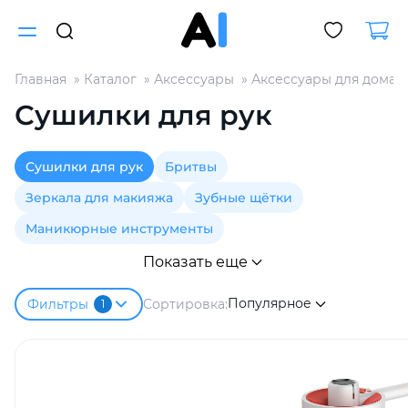
Главная
Каталог
Аксессуары
Аксессуары для дома
Для клиентов всех банков
Сушилки для рук
Разбейте
Сушилки для рук
Бритвы
оплату
на части
Зеркала для макияжа
Зубные щётки
без переплат
Маникюрные инструменты
Показать еще
График платежей
Популярное
Сортировка:
Фильтры
1
Сегодня
25
%