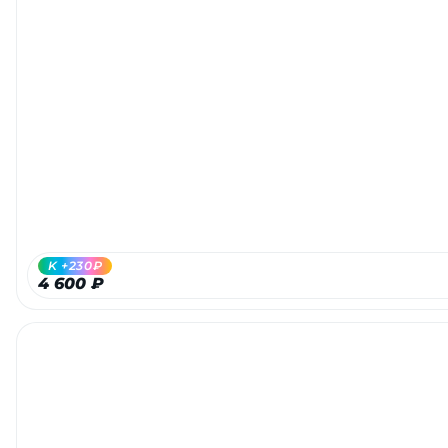
K +230₽
4 600 ₽