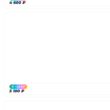
4 600 ₽
раз в 2 недели
K +255₽
5 100 ₽