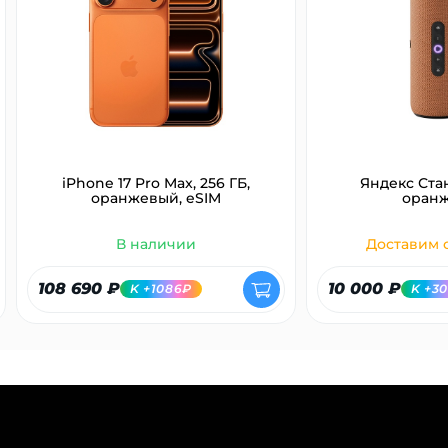
iPhone 17 Pro Max, 256 ГБ,
Яндекс Ста
оранжевый, eSIM
оран
В наличии
Доставим с
108 690 ₽
10 000 ₽
K +1086₽
K +3