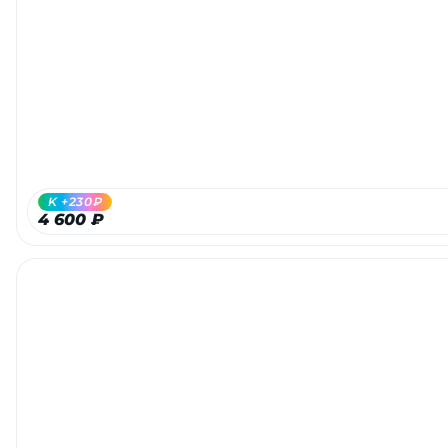
K +230₽
4 600 ₽