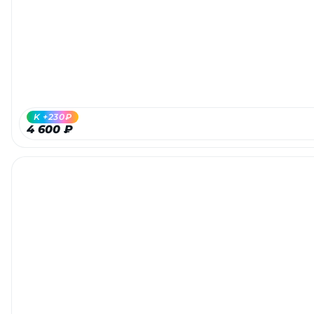
Добавляйте товары
в корзину
Оплачивайте сегодня только
25
% картой любого банка
K +230₽
4 600 ₽
Получайте товар
выбранный способом
Оставшиеся
75
% будут
списываться
с вашей карты
по
25
%
каждые 2 недели
Подробнее