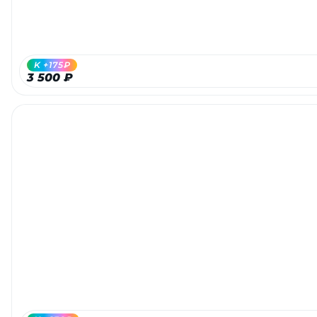
K +175₽
3 500 ₽