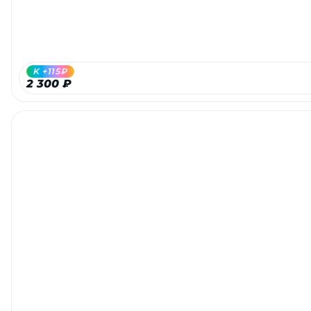
K +115₽
2 300 ₽