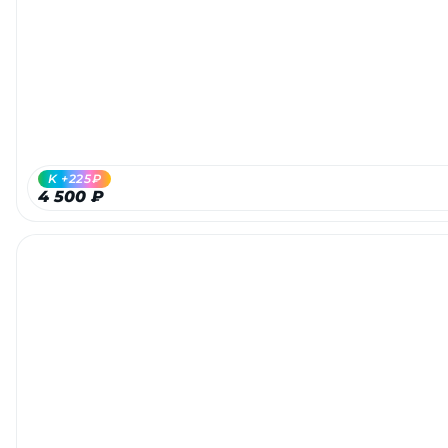
K +225₽
4 500 ₽