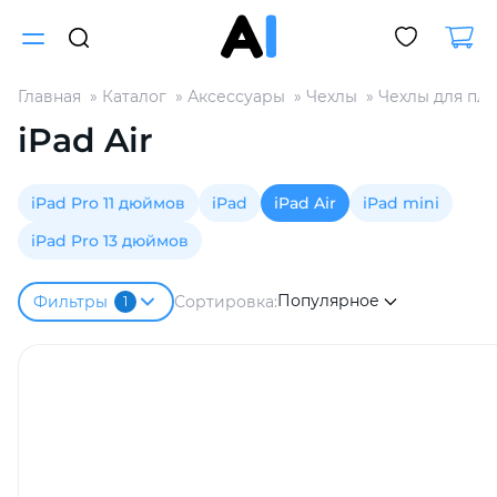
Главная
Каталог
Аксессуары
Чехлы
Чехлы для пл
Для клиентов всех банков
iPad Air
Разбейте
iPad Pro 11 дюймов
iPad
iPad Air
iPad mini
оплату
на части
iPad Pro 13 дюймов
без переплат
Популярное
Сортировка:
Фильтры
1
График платежей
Сегодня
25
%