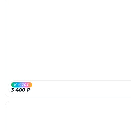
K +170₽
3 400 ₽