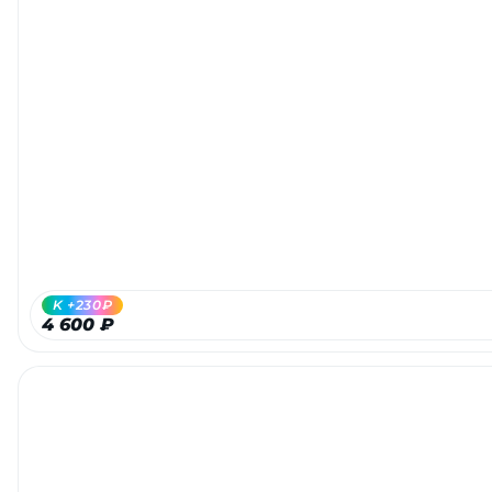
K +230₽
4 600 ₽