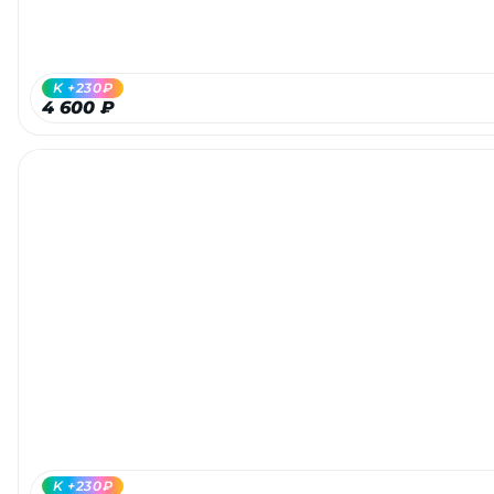
об оплате Плайтом
K +230₽
4 600 ₽
Остались вопросы?
25
8 800 302-02-51
plait.ru
раз в 2
недели
K +230₽