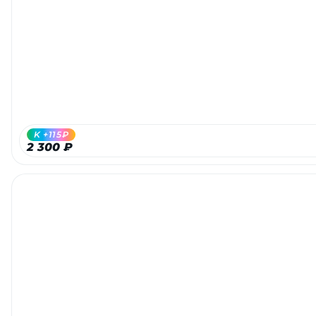
K +115₽
2 300 ₽