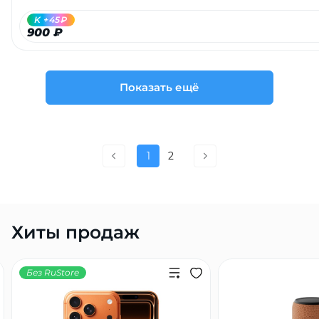
K +45₽
900 ₽
Показать ещё
1
2
Хиты продаж
Без RuStore