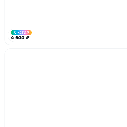
K +230₽
4 600 ₽