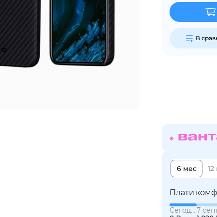
График платежей
В сра
Сегодня
25
%
Добавляйте товары
в корзину
Оплачивайте сегодня только
25
% картой любого банка
6 мес
12
Плати комф
Получайте товар
выбранный способом
Сегодня
7 сен