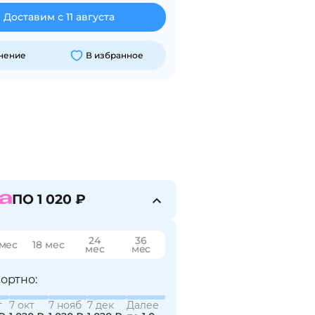
Доставим с 11 августа
внение
В избранное
ПО 1 020 ₽
24
36
 мес
18 мес
мес
мес
ортно:
т
7 окт
7 нояб
7 дек
Далее