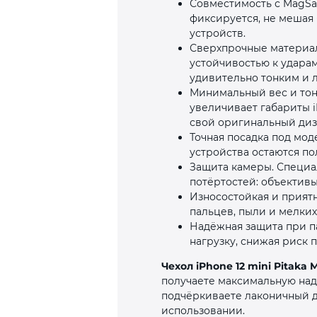
Совместимость с MagSaf
фиксируется, не мешая 
устройств.
Сверхпрочные материал
устойчивостью к ударам
удивительно тонким и 
Минимальный вес и тон
увеличивает габариты i
свой оригинальный диз
Точная посадка под мод
устройства остаются п
Защита камеры. Специа
потёртостей: объективы
Износостойкая и приятн
пальцев, пыли и мелких
Надёжная защита при п
нагрузку, снижая риск 
Чехол iPhone 12 mini Pitaka
получаете максимальную над
подчёркиваете лаконичный д
использовании.