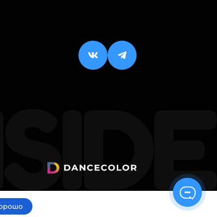
орошо
ИП Малхасян Д. А.