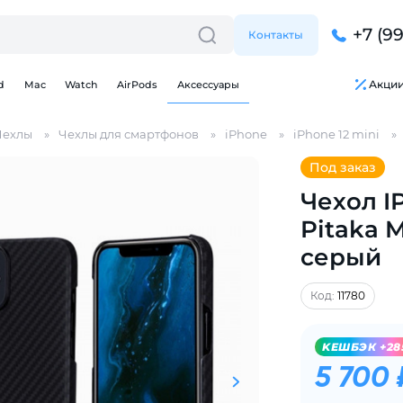
+7 (9
Контакты
Акци
d
Mac
Watch
AirPods
Аксессуары
Чехлы
Чехлы для смартфонов
iPhone
iPhone 12 mini
Под заказ
Чехол I
Pitaka 
серый
Для клиентов всех банков
Код:
11780
Разбейте
оплату
на части
без переплат
KЕШБЭК +28
5 700 