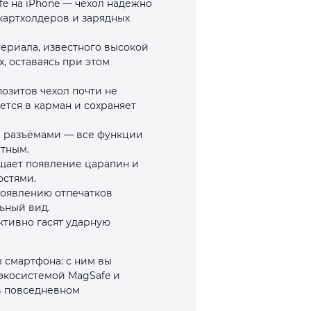
e на iPhone — чехол надёжно
картхолдеров и зарядных
ериала, известного высокой
, оставаясь при этом
озитов чехол почти не
ется в карман и сохраняет
 и разъёмами — все функции
тным.
щает появление царапин и
остями.
появлению отпечатков
ьный вид.
ктивно гасят ударную
 смартфона: с ним вы
 экосистемой MagSafe и
в повседневном