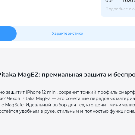
0 ₽
1 020
Оставшиеся
75
% будут
списываться
Подробнее о с
с вашей карты
по
25
%
каждые 2 недели
Характеристики
Подробнее
об оплате Плайтом
 Pitaka MagEZ: премиальная защита и беспр
25
раз в 2
о защитит iPhone 12 mini, сохранит тонкий профиль смартф
Остались вопросы?
недели
е? Чехол Pitaka MagEZ — это сочетание передовых матери
8 800 302-02-51
с MagSafe. Идеальный выбор для тех, кто ценит минимали
остаётся удобным в руке, стильным и полностью функциона
plait.ru