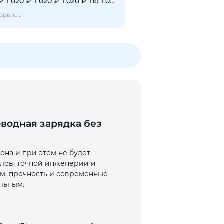
 ₽
1 020 ₽
1 020 ₽
1 020 ₽
по 1 020 ₽
ервисе
оводная зарядка без
она и при этом не будет
алов, точной инженерии и
зм, прочность и современные
льным.