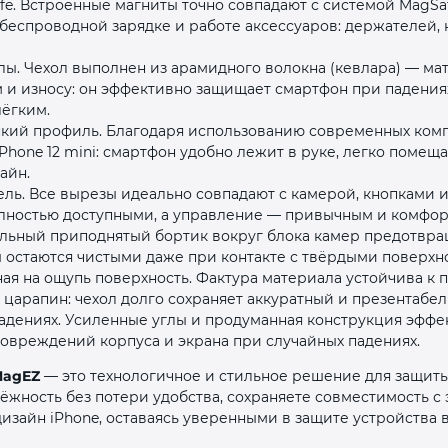
e. Встроенные магниты точно совпадают с системой MagSaf
беспроводной зарядке и работе аксессуаров: держателей, 
ы. Чехол выполнен из арамидного волокна (кевлара) — мат
 и износу: он эффективно защищает смартфон при падениях
лёгким.
кий профиль. Благодаря использованию современных комп
Phone 12 mini: смартфон удобно лежит в руке, легко помеща
раз в 2 недели
айн.
ель. Все вырезы идеально совпадают с камерой, кнопками
олностью доступными, а управление — привычным и комфор
льный приподнятый бортик вокруг блока камер предотвра
 остаются чистыми даже при контакте с твёрдыми поверхн
ая на ощупь поверхность. Фактура материала устойчива к 
 царапин: чехол долго сохраняет аккуратный и презентабел
адениях. Усиленные углы и продуманная конструкция эффе
повреждений корпуса и экрана при случайных падениях.
 MagEZ
— это технологичное и стильное решение для защиты
ёжность без потери удобства, сохраняете совместимость с
изайн iPhone, оставаясь уверенными в защите устройства 