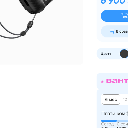
6 900
График платежей
Сегодня
25
%
В сра
Цвет :
Добавляйте товары
в корзину
Оплачивайте сегодня только
25
% картой любого банка
6 мес
12
Плати комф
Получайте товар
выбранный способом
Сегодня
6 сен