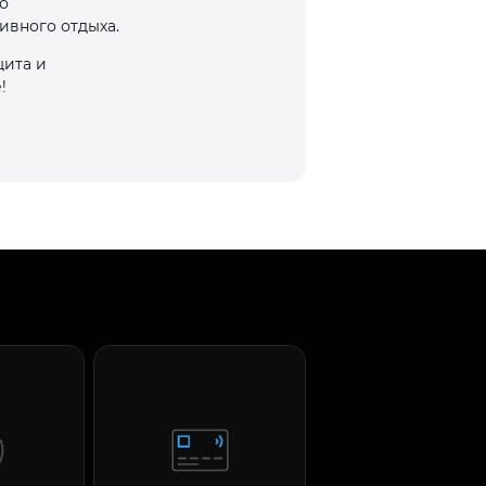
о
ивного отдыха.
щита и
!