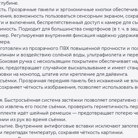
глубине.
ть. Прозрачные панели и эргономичные кнопки обеспечив
ления, возможность пользоваться сенсорным экраном, сохр
и и включения, беспрепятственный доступ к камере для с
мость. Подходит для большинства смартфонов (в т. ч. в за
камер. Регулируемая внутренняя фиксация надёжно удержив
мера.
готовлен из прозрачного ПВХ повышенной прочности и по
раз в 2 недели
апинам и воздействию солёной воды, ультрафиолета и пер
Боковая ручка с нескользящим покрытием обеспечивает н
ах, предотвращает случайное выскальзывание и имеет ста
ановки на монопод, штатив или крепление для дайвинга.
ъёмки. Прозрачная передняя панель без искажений не вли
 сохраняет чёткость изображения, позволяет использовать 
я. Быстросъёмная система застёжки позволяет оперативно
гко извлечь его после съёмки, проверить герметичность пе
омплекте идёт шейный ремешок — предотвращает потерю ч
нии из рук во время съёмки.
ытие. Внутренние антифоговые вставки исключают запоте
 перепадах температур, сохраняя чёткость картинки.