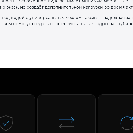
ивность. В сложенном виде занимает минимум места — легк
 рюкзак, не создаёт дополнительной нагрузки во время акт
 под водой с универсальным чехлом Telesin — надёжная за
ством помогут создать профессиональные кадры на глубине