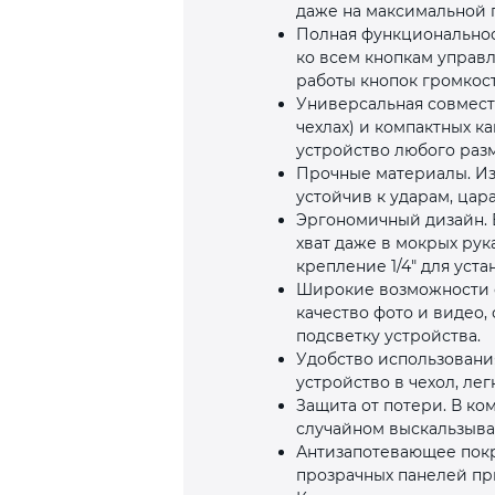
даже на максимальной 
Полная функциональнос
ко всем кнопкам управ
работы кнопок громкост
Универсальная совмести
чехлах) и компактных 
устройство любого раз
Прочные материалы. Из
устойчив к ударам, цар
Эргономичный дизайн. 
хват даже в мокрых рук
крепление 1/4" для уст
Широкие возможности с
качество фото и видео,
подсветку устройства.
Удобство использовани
устройство в чехол, ле
Защита от потери. В к
случайном выскальзыва
Антизапотевающее покр
прозрачных панелей при