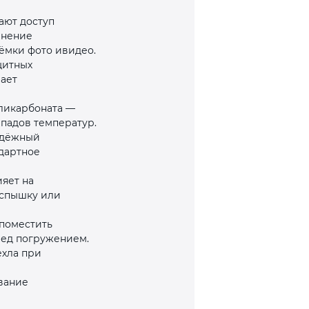
ают доступ
анение
ъёмки фото ивидео.
щитных
ает
ликарбоната —
епадов температур.
адёжный
ндартное
яет на
вспышку или
 поместить
ред погружением.
ехла при
вание