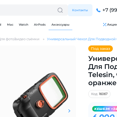
+7 (9
Контакты
Акци
d
Mac
Watch
AirPods
Аксессуары
Для фото/видео съёмки
Универсальный Чехол Для Подводной С
Под заказ
Универ
Для По
Telesin,
Для клиентов всех банков
оранже
Разбейте
оплату
Код:
16067
на части
без переплат
KЕШБЭК +3