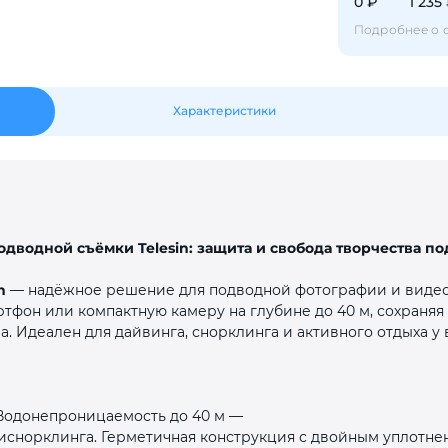
0 ₽
1 235
Подробнее о 
Оставшиеся
75
% будут
списываться
с вашей карты
по
25
%
каждые 2 недели
Характеристики
Подробнее
об оплате Плайтом
дводной съёмки Telesin: защита и свобода творчества по
25
n
— надёжное решение для подводной фотографии и виде
раз в 2
тфон или компактную камеру на глубине до 40 м, сохраняя
Остались вопросы?
недели
а. Идеален для дайвинга, снорклинга и активного отдыха у 
8 800 302-02-51
plait.ru
 Водонепроницаемость до 40 м —
 иснорклинга. Герметичная конструкция с двойным уплотн