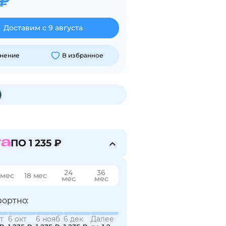
 ₽
Доставим с 9 августа
внение
В избранное
ПО 1 235 ₽
24
36
 мес
18 мес
мес
мес
ортно:
т
6 окт
6 нояб
6 дек
Далее