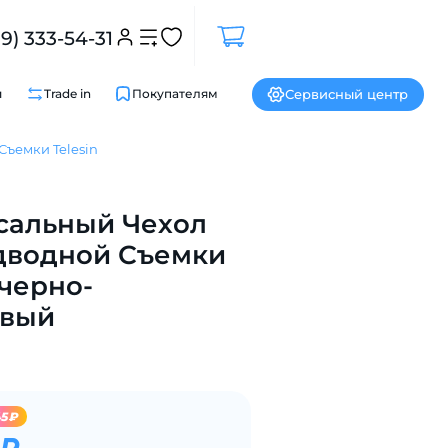
99) 333-54-31
Сервисный центр
и
Trade in
Покупателям
ъемки Telesin
сальный Чехол
Закрыть
дводной Съемки
 черно-
вый
45₽