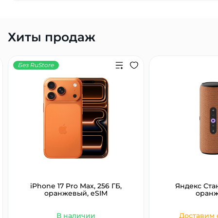
Хиты продаж
Без RuStore
раз в 2 недели
iPhone 17 Pro Max, 256 ГБ,
Яндекс Ста
оранжевый, eSIM
оран
В наличии
Доставим с