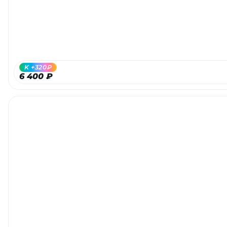
Добавляйте товары
в корзину
Оплачивайте сегодня только
K +320₽
25
% картой любого банка
6 400 ₽
Получайте товар
выбранный способом
Оставшиеся
75
% будут
списываться
с вашей карты
по
25
%
каждые 2 недели
Подробнее