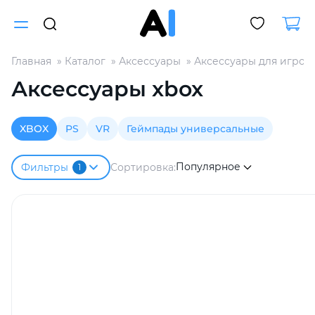
Главная
Каталог
Аксессуары
Аксессуары для игров
Для клиентов всех банков
Аксессуары xbox
Разбейте
XBOX
PS
VR
Геймпады универсальные
оплату
на части
без переплат
Популярное
Сортировка:
Фильтры
1
График платежей
Сегодня
25
%