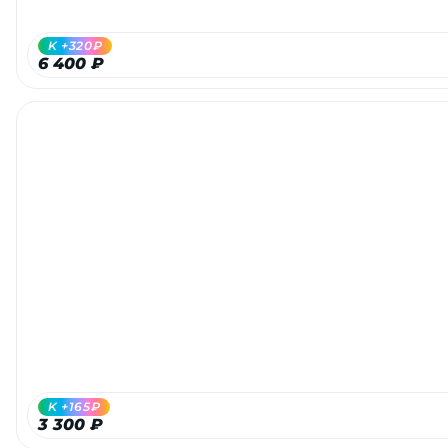
об оплате Плайтом
K +320₽
6 400 ₽
Остались вопросы?
25
8 800 302-02-51
plait.ru
раз в 2
недели
K +165₽
3 300 ₽