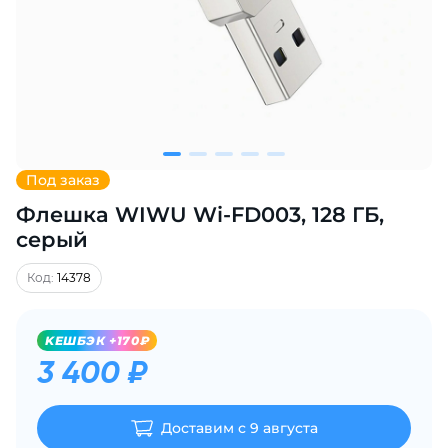
Добавляйте товары
в корзину
Оплачивайте сегодня только
25
% картой любого банка
Под заказ
Флешка WIWU Wi-FD003, 128 ГБ,
Получайте товар
выбранный способом
серый
Код:
14378
Оставшиеся
75
% будут
списываться
с вашей карты
KЕШБЭК +170₽
по
25
%
каждые 2 недели
3 400 ₽
Доставим с 9 августа
Подробнее