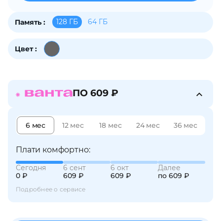
об оплате Плайтом
128 ГБ
64 ГБ
Память :
Цвет :
Остались вопросы?
25
8 800 302-02-51
plait.ru
раз в 2
ПО 609 ₽
недели
6 мес
12 мес
18 мес
24 мес
36 мес
Плати комфортно:
Сегодня
6 сент
6 окт
Далее
0 ₽
609 ₽
609 ₽
по 609 ₽
Подробнее о сервисе