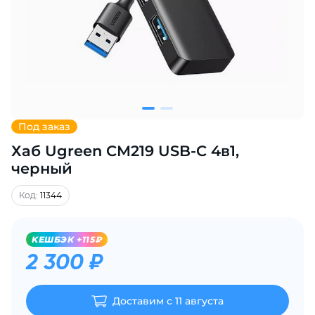
Добавляйте товары
в корзину
Оплачивайте сегодня только
25
% картой любого банка
Под заказ
Хаб Ugreen CM219 USB-C 4в1,
Получайте товар
выбранный способом
черный
Код:
11344
Оставшиеся
75
% будут
списываться
с вашей карты
KЕШБЭК +115₽
по
25
%
каждые 2 недели
2 300 ₽
Доставим с 11 августа
Подробнее