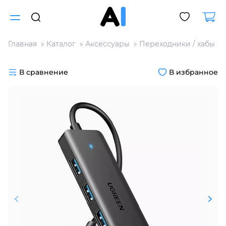
Главная
Каталог
Аксессуары
Переходники / хабы
Для клиентов всех банков
В сравнение
В избранное
Разбейте
оплату
на части
без переплат
График платежей
Сегодня
25
%