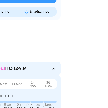
внение
В избранное
ПО 124 ₽
24
36
 мес
18 мес
мес
мес
ортно:
т
8 окт
8 нояб
8 дек
Далее