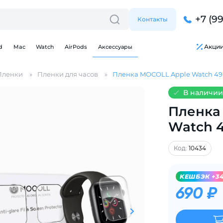
+7 (9
Контакты
Акци
d
Mac
Watch
AirPods
Аксессуары
Пленки
Пленки для часов
Пленка MOCOLL Apple Watch 4
В наличии
Пленка
Watch 
Для клиентов всех банков
Код:
10434
Разбейте
оплату
на части
без переплат
KЕШБЭК +3
690 ₽
График платежей