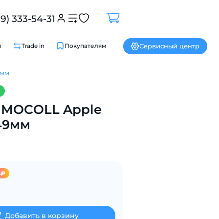
99) 333-54-31
Сервисный центр
и
Trade in
Покупателям
9мм
Закрыть
 MOCOLL Apple
49мм
4₽
Добавить в корзину