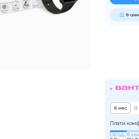
В сра
Сегодня
25
%
Добавляйте товары
в корзину
Оплачивайте сегодня только
25
% картой любого банка
6 мес
12
Получайте товар
выбранный способом
Плати комф
Сегодня
8 сен
Оставшиеся
75
% будут
списываться