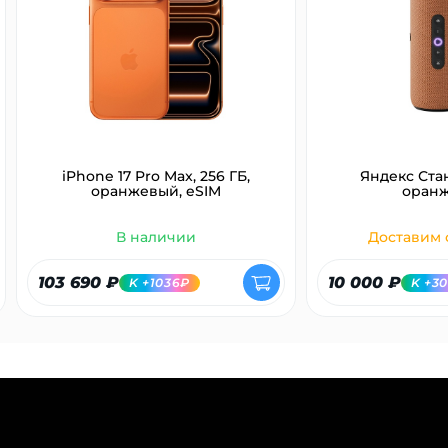
об оплате Плайтом
Остались вопросы?
25
8 800 302-02-51
plait.ru
раз в 2
iPhone 17 Pro Max, 256 ГБ,
Яндекс Ста
оранжевый, eSIM
оран
недели
В наличии
Доставим с
103 690 ₽
10 000 ₽
K +1036₽
K +3