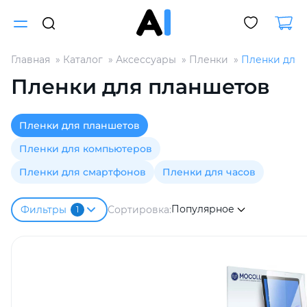
Главная
Каталог
Аксессуары
Пленки
Пленки для 
Для клиентов всех банков
Пленки для планшетов
Разбейте
Пленки для планшетов
оплату
на части
Пленки для компьютеров
без переплат
Пленки для смартфонов
Пленки для часов
Популярное
График платежей
Сортировка:
Фильтры
1
Сегодня
25
%