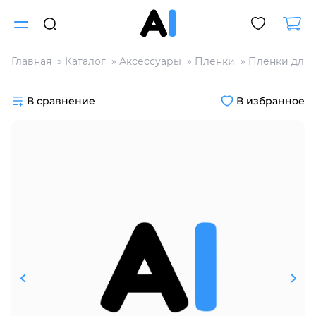
Главная
Каталог
Аксессуары
Пленки
Пленки для 
Для клиентов всех банков
В сравнение
В избранное
Разбейте
оплату
на части
без переплат
График платежей
Сегодня
25
%