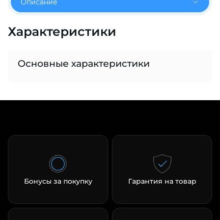
Описание
об оплате Плайтом
Характеристики
Остались вопросы?
Основные характеристики
25
8 800 302-02-51
plait.ru
раз в 2
недели
Бонусы за покупку
Гарантия на товар