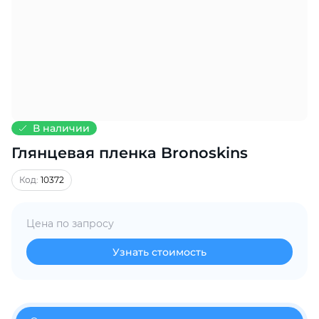
Добавляйте товары
в корзину
Оплачивайте сегодня только
25
% картой любого банка
В наличии
Глянцевая пленка Bronoskins
Получайте товар
выбранный способом
Код:
10372
Оставшиеся
75
% будут
Цена по запросу
списываться
с вашей карты
по
25
%
каждые 2 недели
Узнать стоимость
Подробнее