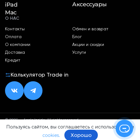
Аксессуары
iPad
Mac
О НАС
Контакты
Обмен и возврат
Оплата
Блог
О компании
Акции и скидки
Доставка
Услуги
Кредит
Калькулятор Trade in
© 2026 — Apple Inside. All rights reserved.
Пользуясь сайтом, вы соглашаетесь с использованием
Политика конфиденциальности
Оферта
Хорошо
cookies.
ИП Малхасян Д. А.