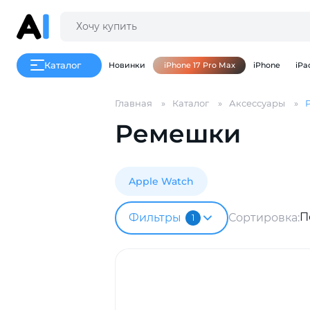
Каталог
Новинки
iPhone 17 Pro Max
iPhone
iPa
Главная
Каталог
Аксессуары
Ремешки
Apple Watch
П
Фильтры
Сортировка:
1