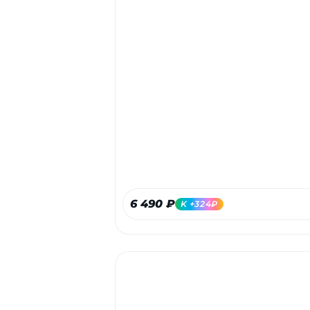
6 490 ₽
K +324₽