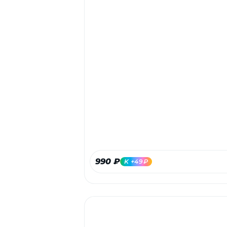
990 ₽
K +49₽