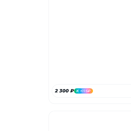
2 300 ₽
K +115₽