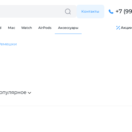
+7 (9
Контакты
Акци
d
Mac
Watch
AirPods
Аксессуары
Ремешки
опулярное
Для клиентов всех банков
Разбейте
оплату