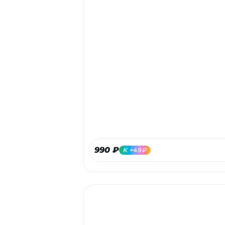
990 ₽
K +49₽