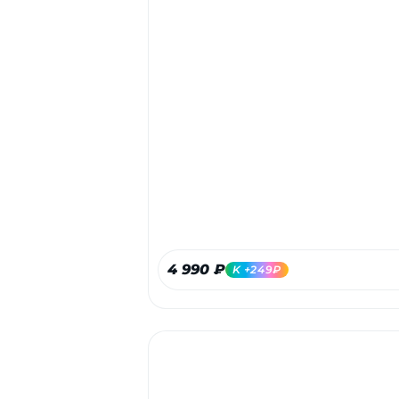
4 990 ₽
K +249₽