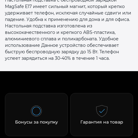
MagSafe E17 имеет сильный магнит, который крепко
удерживает телефон, исключая случайные сдвиги или
падение. Удобна к применению для дома и для офиса.
Настольная подставка изготовлена из
высококачественного и крепкого ABS-пластика,
алюминиевого сплава и поликарбоната. Удобное
использование Данное устройство обеспечивает
раз в 2 недели
быструю беспроводную зарядку до 15 Вт. Телефон
успеет зарядиться на 30-40% в течение 1 часа.
Бонусы за покупку
Гарантия на товар