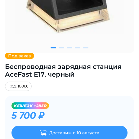
Добавляйте товары
в корзину
Оплачивайте сегодня только
25
% картой любого банка
Под заказ
Беспроводная зарядная станция
Получайте товар
выбранный способом
AceFast E17, черный
Код:
10066
Оставшиеся
75
% будут
списываться
с вашей карты
KЕШБЭК +285₽
по
25
%
каждые 2 недели
5 700 ₽
Доставим с 10 августа
Подробнее