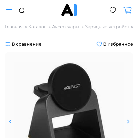
Главная
Каталог
Аксессуары
Зарядные устройства
Для клиентов всех банков
В сравнение
В избранное
Разбейте
оплату
на части
без переплат
График платежей
Сегодня
25
%