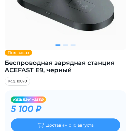
Добавляйте товары
в корзину
Оплачивайте сегодня только
25
% картой любого банка
Под заказ
Беспроводная зарядная станция
Получайте товар
выбранный способом
ACEFAST E9, черный
Код:
10070
Оставшиеся
75
% будут
списываться
с вашей карты
KЕШБЭК +255₽
по
25
%
каждые 2 недели
5 100 ₽
Доставим с 10 августа
Подробнее