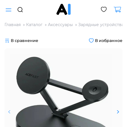
Главная
Каталог
Аксессуары
Зарядные устройства
Для клиентов всех банков
В сравнение
В избранное
Разбейте
оплату
на части
без переплат
График платежей
Сегодня
25
%