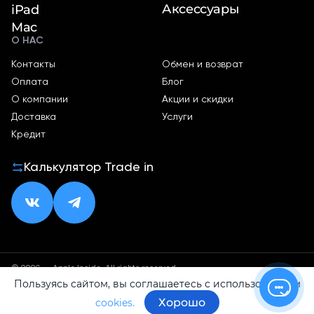
Аксессуары
iPad
Mac
О НАС
Контакты
Обмен и возврат
Оплата
Блог
О компании
Акции и скидки
Доставка
Услуги
Кредит
Калькулятор Trade in
© 2026 — Apple Inside. All rights reserved.
Пользуясь сайтом, вы соглашаетесь с использованием
Политика конфиденциальности
Оферта
Хорошо
cookies.
ИП Малхасян Д. А.