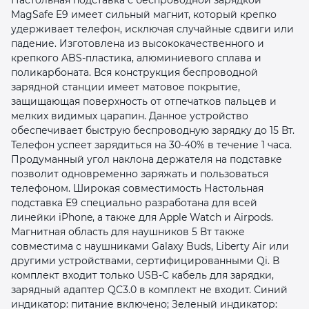
MagSafe E9 имеет сильный магнит, который крепко
удерживает телефон, исключая случайные сдвиги или
падение. Изготовлена из высококачественного и
крепкого ABS-пластика, алюминиевого сплава и
поликарбоната. Вся конструкция беспроводной
зарядной станции имеет матовое покрытие,
защищающая поверхность от отпечатков пальцев и
раз в 2 недели
мелких видимых царапин. Данное устройство
обеспечивает быструю беспроводную зарядку до 15 Вт.
Телефон успеет зарядиться на 30-40% в течение 1 часа.
Продуманный угол наклона держателя на подставке
позволит одновременно заряжать и пользоваться
телефоном. Широкая совместимость Настольная
подставка E9 специально разработана для всей
линейки iPhone, а также для Apple Watch и Airpods.
Магнитная область для наушников 5 Вт также
совместима с наушниками Galaxy Buds, Liberty Air или
другими устройствами, сертифицированными Qi. В
комплект входит только USB-C кабель для зарядки,
зарядный адаптер QC3.0 в комплект не входит. Синий
индикатор: питание включено; Зеленый индикатор: