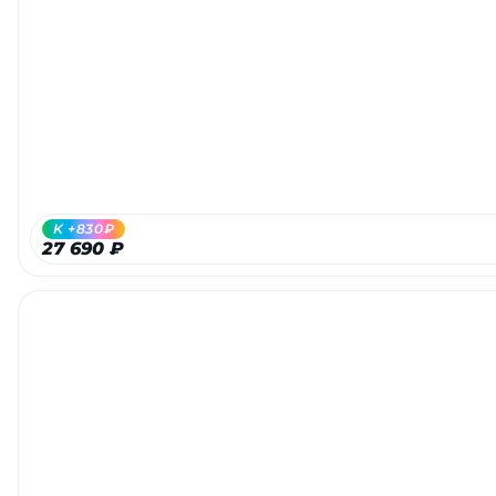
K +830₽
27 690 ₽