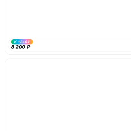
K +246₽
8 200 ₽