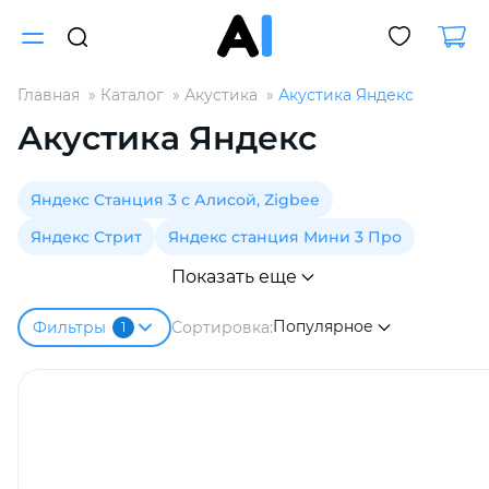
Главная
Каталог
Акустика
Акустика Яндекс
Для клиентов всех банков
Акустика Яндекс
Разбейте
Яндекс Станция 3 с Алисой, Zigbee
оплату
на части
Яндекс Стрит
Яндекс станция Мини 3 Про
без переплат
Показать еще
Популярное
Сортировка:
Фильтры
1
График платежей
Сегодня
25
%