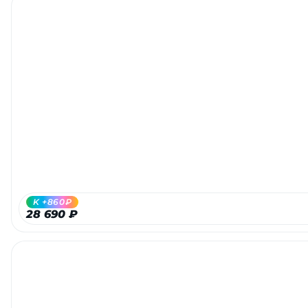
K +860₽
28 690 ₽