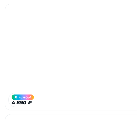
K +146₽
4 890 ₽