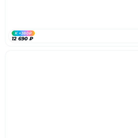
об оплате Плайтом
K +380₽
Остались вопросы?
12 690 ₽
25
8 800 302-02-51
plait.ru
раз в 2
недели