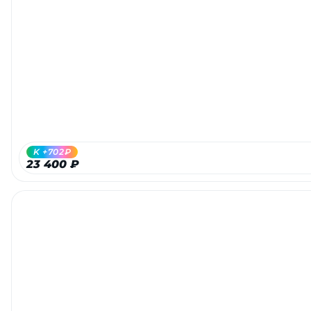
K +702₽
23 400 ₽