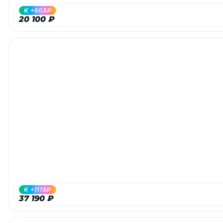
K +603₽
20 100 ₽
раз в 2 недели
K +1115₽
37 190 ₽