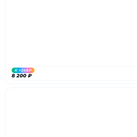
K +246₽
8 200 ₽