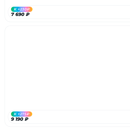
K +230₽
7 690 ₽
K +275₽
9 190 ₽