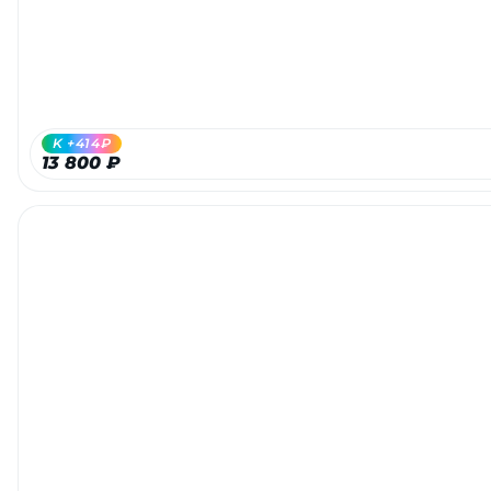
K +414₽
13 800 ₽