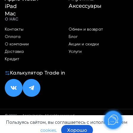
Аксессуары
iPad
Mac
О НАС
Контакты
Обмен и возврат
Оплата
Блог
О компании
Акции и скидки
Доставка
Услуги
Кредит
Калькулятор Trade in
© 2026 — Apple Inside. All rights reserved.
Пользуясь сайтом, вы соглашаетесь с использованием
Политика конфиденциальности
Оферта
Хорошо
cookies.
ИП Малхасян Д. А.