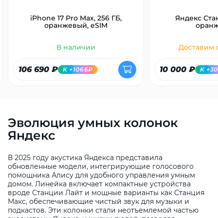
iPhone 17 Pro Max, 256 ГБ,
Яндекс Ста
оранжевый, eSIM
оран
В наличии
Доставим с
106 690 ₽
10 000 ₽
K +1066₽
K +3
Эволюция умных колонок
Яндекс
В 2025 году акустика Яндекса представила
обновленные модели, интегрирующие голосового
помощника Алису для удобного управления умным
домом. Линейка включает компактные устройства
вроде Станции Лайт и мощные варианты как Станция
Макс, обеспечивающие чистый звук для музыки и
подкастов. Эти колонки стали неотъемлемой частью