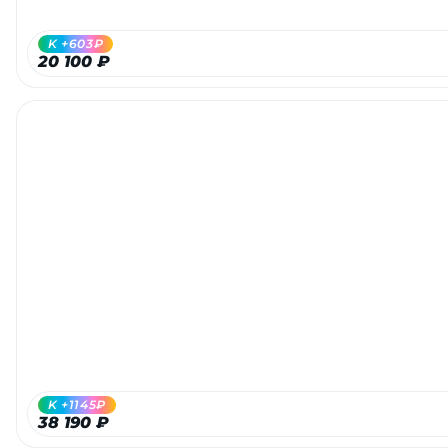
K +603₽
20 100 ₽
K +1145₽
38 190 ₽