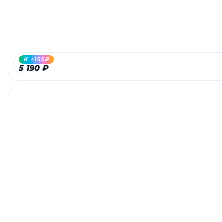
K +155₽
5 190 ₽