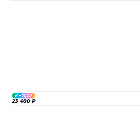
K +702₽
23 400 ₽