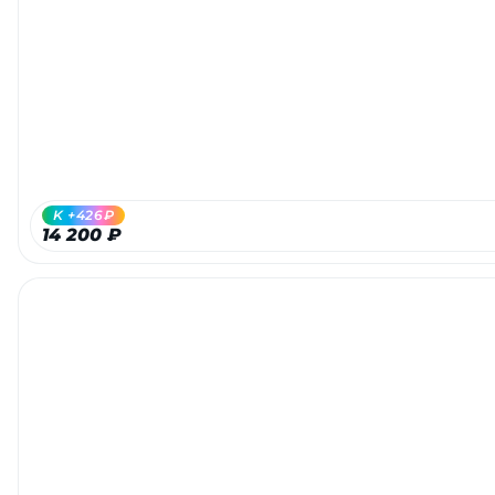
Добавляйте товары
в корзину
Оплачивайте сегодня только
25
% картой любого банка
K +426₽
Получайте товар
14 200 ₽
выбранный способом
Оставшиеся
75
% будут
списываться
с вашей карты
по
25
%
каждые 2 недели
Подробнее