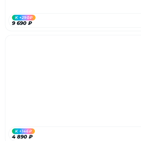
K +290₽
9 690 ₽
K +146₽
4 890 ₽